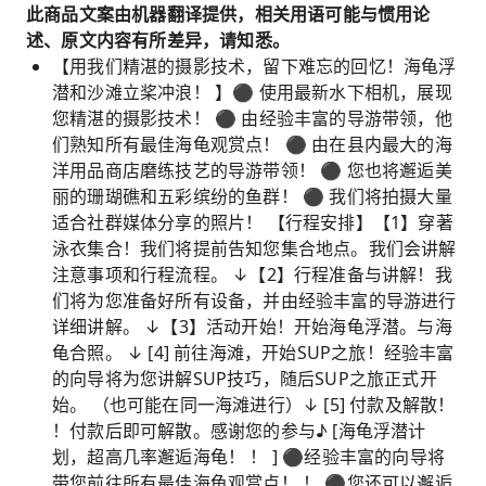
此商品文案由机器翻译提供，相关用语可能与惯用论
述、原文内容有所差异，请知悉。
【用我们精湛的摄影技术，留下难忘的回忆！海龟浮
潜和沙滩立桨冲浪！ 】⚫︎ 使用最新水下相机，展现
您精湛的摄影技术！ ⚫︎ 由经验丰富的导游带领，他
们熟知所有最佳海龟观赏点！ ⚫︎ 由在县内最大的海
洋用品商店磨练技艺的导游带领！ ⚫︎ 您也将邂逅美
丽的珊瑚礁和五彩缤纷的鱼群！ ⚫︎ 我们将拍摄大量
适合社群媒体分享的照片！ 【行程安排】【1】穿著
泳衣集合！我们将提前告知您集合地点。我们会讲解
注意事项和行程流程。 ↓【2】行程准备与讲解！我
们将为您准备好所有设备，并由经验丰富的导游进行
详细讲解。 ↓【3】活动开始！开始海龟浮潜。与海
龟合照。 ↓ [4] 前往海滩，开始SUP之旅！经验丰富
的向导将为您讲解SUP技巧，随后SUP之旅正式开
始。 （也可能在同一海滩进行）↓ [5] 付款及解散！
！付款后即可解散。感谢您的参与♪ [海龟浮潜计
划，超高几率邂逅海龟！ ！ ] ⚫︎经验丰富的向导将
带您前往所有最佳海龟观赏点！ ！ ⚫︎您还可以邂逅