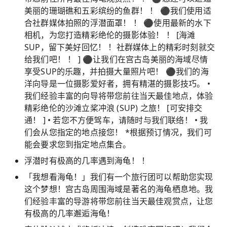
美丽的珊瑚礁和五彩缤纷的鱼群！ ！ ⚫︎我们使用适
合社群媒体拍照的浮潜面罩！ ！ ⚫︎使用最新的水下
相机，为您打造精彩绝伦的摄影体验！ ！ [海滩
SUP，留下美好回忆！ ！社群媒体上的精彩时刻就交
给我们吧！ ！ ] ⚫︎让我们在宫古岛美丽的海域尽情
享受SUP的乐趣，并拍摄大量照片吧！ ⚫︎我们的海
洋向导是一位摄影爱好者，拥有精湛的摄影技巧。 •
我们经验丰富的向导将带您前往当天最佳地点，体验
精彩绝伦的沙滩立桨冲浪 (SUP) 之旅！ [可安排交
通！ ] • 若您不方便驾车，请随时与我们联络！ • 我
们会从您指定的地点接您！ *根据预订情况，我们可
能会要求您到指定地点集合。
浮潜时有极高的几率遇到海龟！ ！
「我想看海龟！」我们有一个旅行团可以帮助您实现
这个梦想！宫古岛周围海域是著名的海龟栖息地。我
们经验丰富的导游将带您前往当天最佳观赏点，让您
有极高的几率邂逅海龟！