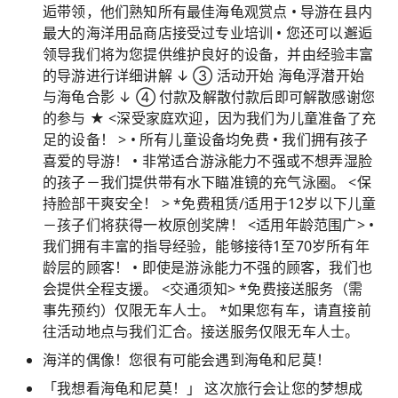
逅带领，他们熟知所有最佳海龟观赏点 • 导游在县内
最大的海洋用品商店接受过专业培训 • 您还可以邂逅
领导我们将为您提供维护良好的设备，并由经验丰富
的导游进行详细讲解 ↓ ③ 活动开始 海龟浮潜开始
与海龟合影 ↓ ④ 付款及解散付款后即可解散感谢您
的参与 ★ <深受家庭欢迎，因为我们为儿童准备了充
足的设备！ > • 所有儿童设备均免费 • 我们拥有孩子
喜爱的导游！ • 非常适合游泳能力不强或不想弄湿脸
的孩子－我们提供带有水下瞄准镜的充气泳圈。 <保
持脸部干爽安全！ > *免费租赁/适用于12岁以下儿童
－孩子们将获得一枚原创奖牌！ <适用年龄范围广> •
我们拥有丰富的指导经验，能够接待1至70岁所有年
龄层的顾客！ • 即使是游泳能力不强的顾客，我们也
会提供全程支援。 <交通须知> *免费接送服务（需
事先预约）仅限无车人士。 *如果您有车，请直接前
往活动地点与我们汇合。接送服务仅限无车人士。
海洋的偶像！您很有可能会遇到海龟和尼莫！
「我想看海龟和尼莫！」 这次旅行会让您的梦想成