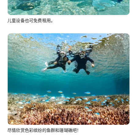
儿童设备也可免费租用。
尽情欣赏色彩缤纷的鱼群和珊瑚礁吧！