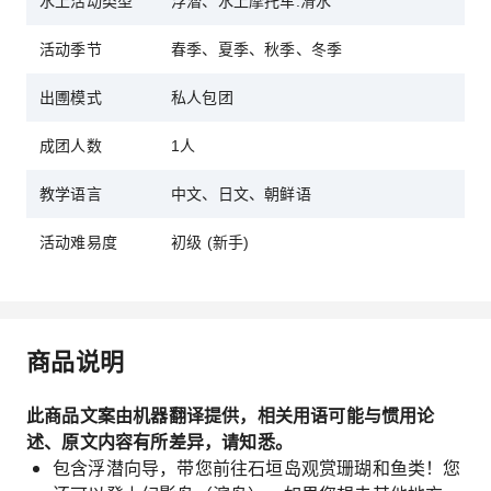
水上活动类型
浮潜、水上摩托车.滑水
活动季节
春季、夏季、秋季、冬季
出圑模式
私人包团
成团人数
1人
教学语言
中文、日文、朝鲜语
活动难易度
初级 (新手)
商品说明
此商品文案由机器翻译提供，相关用语可能与惯用论
述、原文内容有所差异，请知悉。
包含浮潜向导，带您前往石垣岛观赏珊瑚和鱼类！您