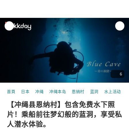
unread
notifications
6
首頁
日本
冲绳
冲绳本岛
恩納村
蓝洞
水上活动
【冲绳县恩纳村】包含免费水下照
片！乘船前往梦幻般的蓝洞，享受私
人潜水体验。