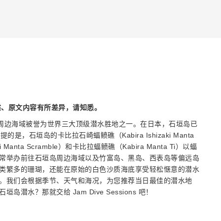
述、原文内容有所差异，请知悉。
周边海域被誉为世界三大顶级潜水胜地之一。在日本，石垣岛已
石垣岛的卡比拉石崎蝠鲼礁（Kabira Ishizaki Manta
i Manta Scramble）和卡比拉蝠鲼礁（Kabira Manta Ti）以蝠
常举办前往石垣岛周边海域以及竹富岛、黑岛、西表岛等偏远岛
类繁多的珊瑚，还能在原始的白色沙质海底享受轻松惬意的潜水
。我们会根据季节、天气和海况，为您推荐当日最佳的潜水地
水？那就交给 Jam Dive Sessions 吧！