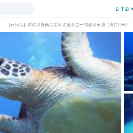
下载 A
动
【石垣岛】体验世界最高蝠𫚉偶遇率之一的潜水乐趣（需持C卡）