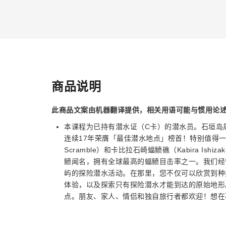
商品说明
此商品文案由机器翻译提供，相关用语可能与惯用论
本课程为已持有潜水证（C卡）的潜水员。石垣岛
连续17年荣膺「最佳潜水地点」榜首！特别值得一提的是，
Scramble）和卡比拉石崎蝠鲼礁（Kabira Ishizak
鲼闻名，拥有全球最高的蝠鲼目击率之一。我们经
屿的探险潜水活动。在那里，您不仅可以欣赏到种
体验，以及探索只有探险潜水才能到达的原始地形
点。朋友、家人、情侣和独自旅行者都欢迎！想在石垣岛潜