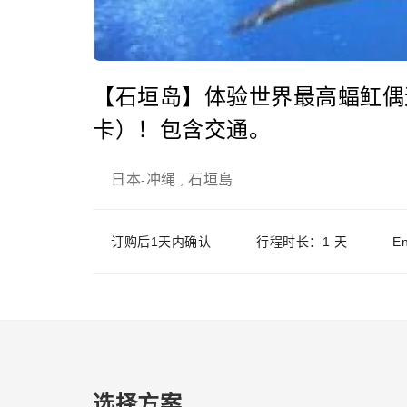
【石垣岛】体验世界最高蝠𫚉
卡）！包含交通。
日本
冲绳
石垣島
-
,
订购后1天内确认
行程时长：1 天
E
选择方案