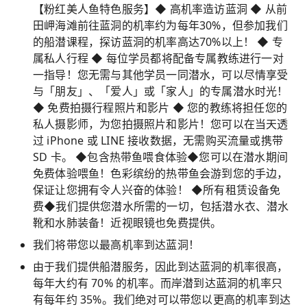
【粉红美人鱼特色服务】◆ 高机率造访蓝洞 ◆ 从前
田岬海滩前往蓝洞的机率约为每年30%，但参加我们
的船潜课程，探访蓝洞的机率高达70%以上！ ◆ 专
属私人行程 ◆ 每位学员都将配备专属教练进行一对
一指导！您无需与其他学员一同潜水，可以尽情享受
与「朋友」、「爱人」或「家人」的专属潜水时光！
◆ 免费拍摄行程照片和影片 ◆ 您的教练将担任您的
私人摄影师，为您拍摄照片和影片！您可以在当天透
过 iPhone 或 LINE 接收数据，无需购买流量或携带
SD 卡。 ◆包含热带鱼喂食体验◆您可以在潜水期间
免费体验喂鱼！色彩缤纷的热带鱼会游到您的手边，
保证让您拥有令人兴奋的体验！ ◆所有租赁设备免
费◆我们提供您潜水所需的一切，包括潜水衣、潜水
靴和水肺装备！近视眼镜也免费提供。
我们将带您以最高机率到达蓝洞！
由于我们提供船潜服务，因此到达蓝洞的机率很高，
每年大约有 70% 的机率。而岸潜到达蓝洞的机率只
有每年约 35%。我们绝对可以带您以更高的机率到达