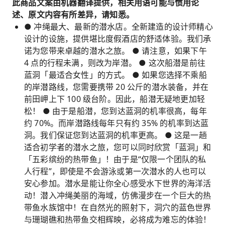
此商品文案由机器翻译提供，相关用语可能与惯用论
述、原文内容有所差异，请知悉。
● 冲绳最大、最新的潜水店。全新建造的设计师精心
设计的设施，提供堪比度假酒店的舒适体验。我们承
诺为您带来卓越的潜水之旅。 ● 请注意，如果下午
4 点的行程未满，则改为岸潜。 ● 这次船潜是前往
蓝洞「最适合女性」的方式。 ● 如果您选择不乘船
的岸潜路线，您需要携带 20 公斤的潜水装备，并在
前田岬上下 100 级台阶。因此，船潜无疑地更加轻
松！ ● 由于是船潜，您到达蓝洞的机率很高，每年
约 70%。而岸潜路线每年只有约 35% 的机率到达蓝
洞。我们保证您到达蓝洞的机率更高。 ● 这是一趟
适合初学者的潜水之旅，您可以同时欣赏「蓝洞」和
「五彩缤纷的热带鱼」！由于是“仅限一个团队的私
人行程”，即使是不会游泳或第一次潜水的人也可以
安心参加。潜水是能让你全心感受水下世界的海洋活
动！潜入冲绳美丽的海域，仿佛漫步在一个巨大的热
带鱼水族馆中！在自然光的照射下，洞穴的蓝色世界
与珊瑚礁和热带鱼交相辉映，必将成为难忘的体验！