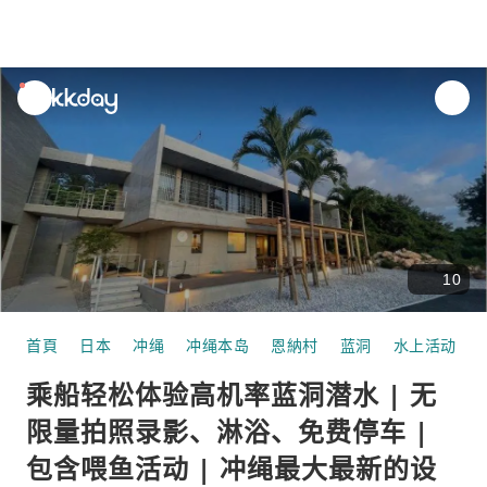
unread
notifications
10
首頁
日本
冲绳
冲绳本岛
恩納村
蓝洞
水上活动
乘船轻松体验高机率蓝洞潜水 | 无
限量拍照录影、淋浴、免费停车 |
包含喂鱼活动 | 冲绳最大最新的设