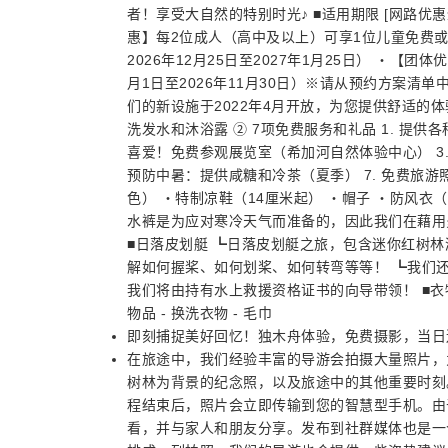
者！享受大自然的特别时光♪ ■适用期限 [网路优
惠】每2位成人（高中及以上）可享1位儿童免费或半价
2026年12月25日至2027年1月25日） ・【团
月1日至2026年11月30日）※请从预约方案清
们的新设施于2022年4月开放，为您提供舒适的
洗发水和沐浴露 ② 7项免费服务和礼品 1. 提供
喜爱！免费参观展览室（希加河自然体验中心） 3. 免
预防中暑：提供咸糖和冷茶（夏季） 7. 免费旅
色） ・特制凉鞋（14厘米起） ・帽子 ・防风衣
水裤是为应对寒冷天气而准备的，因此我们在藉用
■日落皮划艇 ┗日落皮划艇之旅，包含迷你红树林
解如何握桨、如何划桨、如何转弯等等！ ┗我们
我们将由持有水上救援资格证书的向导带领！ ■衣物
物品 - 换洗衣物 - 毛巾
即刻捕捉美好回忆！独木舟体验，免费摄影，当日
在旅途中，我们经验丰富的导游会拍摄大量照片，
树林为背景的纪念照，以及旅途中的其他重要时刻
程结束后，照片会立即传输到您的智慧型手机。由
看，并与家人和朋友分享。发布到社群媒体也是一