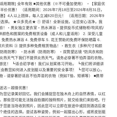
惠适用期限] 全年有效 ■其他优惠（※不可叠加使用） ・【家庭优
优惠！ （适用期间：2026年7月18日至2026年8月31日，
体优惠】4人以上团体，每人立减820日元！ （适用日期：2026年9
单中选择。 ★众多亮点★ ① 舒适！全新设施，让您安心洁净。我
体验！・男女独立更衣室・热水淋浴・提供投币式储物柜/吹风机/
各种颜色和图案的免费租赁设备（成人和儿童适用） 2. 深受儿童
费热水淋浴 4. 免费停车 5. 花王赞助的免费环保防晒霜 6.
游照片资料 ③ 提供多种免费租赁物品！・救生衣（多种尺寸和颜
（防雨防寒） ・防水裤（防雨防寒） ・双筒望远镜 *防风衣和防
炎热天气下我们不提供炎热天气。请务必穿著不怕弄湿的衣物。
游览！ ┗适合初学者！我们从划桨练习开始。 ┗我们将详细讲
还会教您如何进入皮划艇以及重要的安全事项！ ┗您可以放心，
 - 请穿著舒适且不怕弄湿的衣物（例如T恤、短裤等） ■携带
送达－超值优惠！
为您记录美好回忆。我们会捕捉您在独木舟上的自然表情，以红
。那些您可能无法独自拍摄的独特照片，就交给我们来拍吧。行
于您是当场收到照片，因此您可以立即在旅途中或回到酒店后查
个绝佳的选择。尝试各种姿势，例如一起摆出心形，或将皮划艇