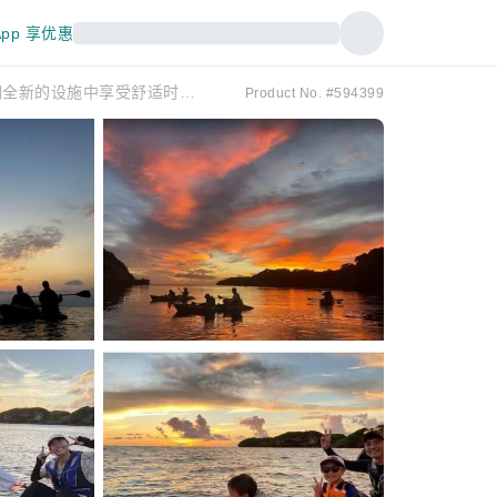
pp 享优惠
日落皮划艇：深受女性和情侣喜爱！享受海上壮丽景色 ★ 在我们全新的设施中享受舒适时光 ★ 提供热水淋浴和吹风机！ ★ 免费拍照
Product No. #594399