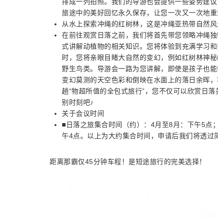
排成一列拍照。我们的导游也会提供一些姿势建议
旅途中的美好回忆永久保存，让您一次又一次地重
从水上探索冲绳的红树林，这是冲绳亚热带自然风
在前往观赏日落之前，我们将首先带您领略冲绳独
式讲解动植物的相关知识。您将体验到充满学习和
时，您将亲眼目睹大自然的变幻，例如红树林神秘
野生鸟类。导游会一路为您讲解，即使是孩子也能
变幻莫测的天空色彩和倒映在水面上的落日余晖，
趟“物超所值的全包式旅行”，您不仅可以欣赏日
别时刻吧♪
关于会议时间
■日落之旅集合时间（约）：4月至8月：下午5点；
午4点。以上为大约集合时间，申请后我们将透过
距离那霸仅45分钟车程！是短途旅行的完美选择！