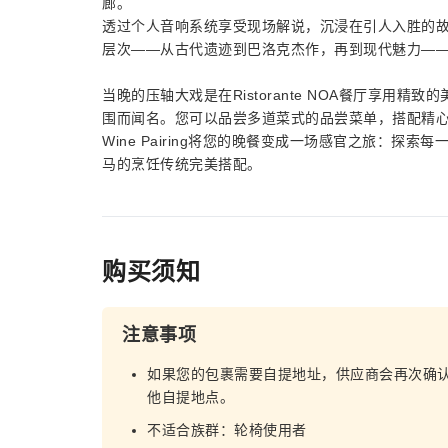
廊。
透过个人音响系统享受现场解说，沉浸在引人入胜的
层次——从古代遗迹到巴洛克杰作，再到现代魅力—
当晚的压轴大戏是在Ristorante NOA餐厅享
围而闻名。您可以品尝多道菜式的品尝菜单，搭配精
Wine Pairing将您的晚餐变成一场感官之旅：
马的烹饪传统完美搭配。
购买须知
注意事项
如果您的包裹需要自提地址，供应商会再次确
他自提地点。
不适合族群：轮椅使用者