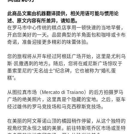
此商品文案由机器翻译提供，相关用语可能与惯用论
述、原文内容有所差异，请知悉。
在罗马市中心传统的糕点店享用一顿快速的当地早餐，
开启您美好的一天。品尝典型的羊角面包和咖啡或卡布
奇诺，准备迎接更多精彩的味蕾体验。
您的旅程将从开车经过阿根廷广场开始，这里是尤利乌
斯·凯撒遇刺的地方。随后，您将在威尼斯广场惊叹于
墨索里尼的“无名战士”纪念碑，它也被称为“婚礼蛋
糕”。
从图拉真市场（Mercato di Traiano）的后方拍摄罗马
广场的绝美照片，这里真是个隐藏的宝地。之后，驱车
经过雄伟的罗马竞技场和马克西穆斯竞技场。
在美丽的阿文蒂诺山顶的橘园稍作停留，从这个独特的
视角欣赏永恒之城的美景。前往特斯塔乔区市场或圣特