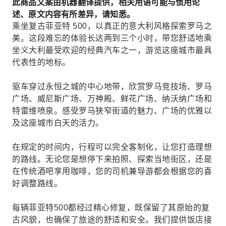
此商品文案由机器翻译提供，相关用语可能与惯用论
述、原文内容有所差异，请知悉。
乘坐复古菲亚特 500，以真正的意大利风格探索罗马之
美。这段难忘的体验长达两到三个小时，带您舒适地乘
坐义大利最受欢迎的经典汽车之一，游览这座城市最具
代表性的地标。
驱车穿过永恒之城的中心地带，欣赏罗马竞技场、罗马
广场、威尼斯广场、万神殿、鲜花广场、纳沃纳广场和
特雷维喷泉。感受罗马狭窄街道的魅力、广场的优雅以
及这座城市白天的活力。
在规定的时间内，行程可以完全客制化，让您打造理想
的路线。无论您是想停下来拍照、探索当地街区，还是
在传统酒吧享用咖啡，您的司机兼导游都会根据您的喜
好调整路线。
每辆菲亚特500都经过精心修复，既保留了其原始的复
古风貌，也确保了旅途的舒适和安全。我们提供饭店接