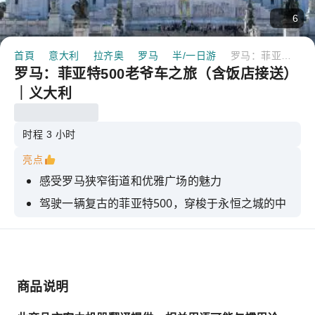
6
首頁
意大利
拉齐奥
罗马
半/一日游
罗马：菲亚特500老爷车之旅（含饭店接送）｜义大利
罗马：菲亚特500老爷车之旅（含饭店接送）
｜义大利
时程 3 小时
亮点
感受罗马狭窄街道和优雅广场的魅力
驾驶一辆复古的菲亚特500，穿梭于永恒之城的中
心地带
欣赏罗马竞技场、罗马广场、万神殿和特雷维喷泉
享受由知识渊博的当地导游带领的完全客制化旅
行。
商品说明
停下来拍照，探索街区，或在酒吧喝杯咖啡。