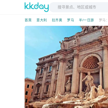
首頁
意大利
拉齐奥
罗马
半/一日游
罗马