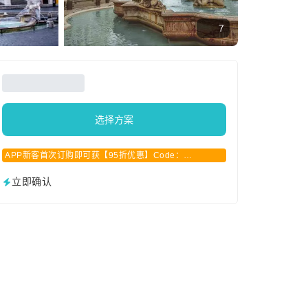
7
选择方案
APP新客首次订购即可获【95折优惠】Code：
APPCN2025
立即确认