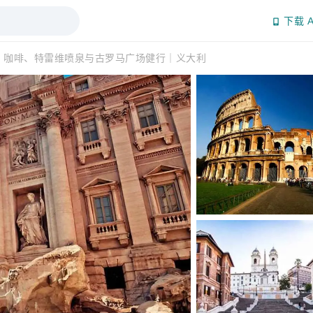
下载 A
：咖啡、特雷维喷泉与古罗马广场健行｜义大利