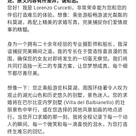
述、原文内容有所差异，请知悉。
您好！我是 Lorenzo Curcetti，非常荣幸能为您和您的
伴侣打造难忘的体验。想像：乘坐游船畅游波光粼粼的
科莫湖，再配上精美的求婚写真，完美捕捉你们爱情故
事的精髓。
身为一个拥有二十余年经验的专业摄影师和船长，我深
谙捕捉完美瞬间之道。我的专长在于营造惊喜浪漫的氛
围，确保您的女友对即将发生的一切毫无察觉。我们将
共同打造独一无二的专属方案，让您梦想成真，每个细
节都尽善尽美。
想像一下：您正乘船游览科莫湖，周围环绕著令人叹为
观止的湖光山色和历史悠久的别墅，景色迷人。您的求
婚将在巴尔比亚内罗别墅 (Villa del Balbianello) 的壮
丽景色中举行，或在您选择的其他风景如画的地点进
行。当您开口求婚的那一刻，我将全程记录下每一个动
人的瞬间、每一个微笑和每一滴喜悦的泪水，为您打造
终生难忘的回忆。