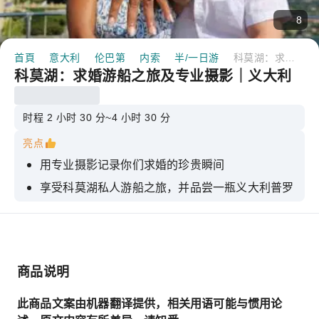
8
首頁
意大利
伦巴第
内索
半/一日游
科莫湖：求婚游船之旅及专业摄影｜义大利
科莫湖：求婚游船之旅及专业摄影｜义大利
时程 2 小时 30 分~4 小时 30 分
亮点
用专业摄影记录你们求婚的珍贵瞬间
享受科莫湖私人游船之旅，并品尝一瓶义大利普罗
塞克葡萄酒
从众多风景如画的地点中选择一个进行求婚。
24至48小时内即可在数位图库中收到高清照片
商品说明
参观巴尔比亚内罗别墅或其他可通往湖泊的别墅
此商品文案由机器翻译提供，相关用语可能与惯用论