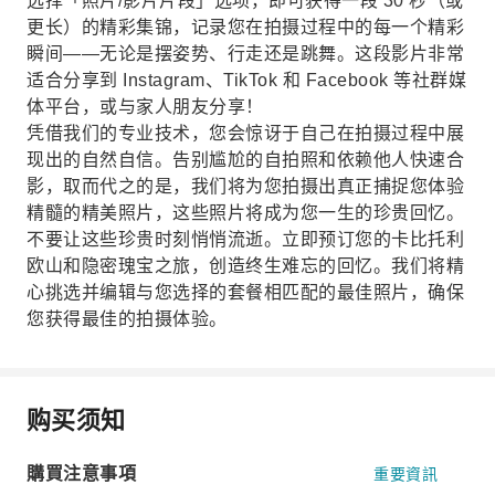
选择「照片/影片片段」选项，即可获得一段 30 秒（或
更长）的精彩集锦，记录您在拍摄过程中的每一个精彩
瞬间——无论是摆姿势、行走还是跳舞。这段影片非常
适合分享到 Instagram、TikTok 和 Facebook 等社群媒
体平台，或与家人朋友分享！
凭借我们的专业技术，您会惊讶于自己在拍摄过程中展
现出的自然自信。告别尴尬的自拍照和依赖他人快速合
影，取而代之的是，我们将为您拍摄出真正捕捉您体验
精髓的精美照片，这些照片将成为您一生的珍贵回忆。
不要让这些珍贵时刻悄悄流逝。立即预订您的卡比托利
欧山和隐密瑰宝之旅，创造终生难忘的回忆。我们将精
心挑选并编辑与您选择的套餐相匹配的最佳照片，确保
您获得最佳的拍摄体验。
购买须知
購買注意事項
重要資訊