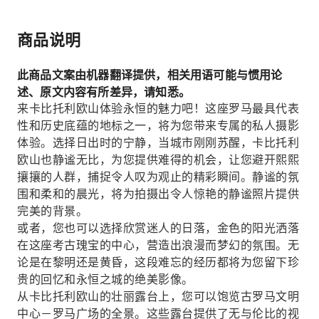
商品说明
此商品文案由机器翻译提供，相关用语可能与惯用论
述、原文内容有所差异，请知悉。
来卡比托利欧山体验永恒的魅力吧！这座罗马最具代表
性和历史底蕴的地标之一，将为您带来专属的私人摄影
体验。选择日出时的宁静，当城市刚刚苏醒，卡比托利
欧山也静谧无比，为您提供难得的机会，让您避开熙熙
攘攘的人群，捕捉令人叹为观止的精彩瞬间。静谧的氛
围和柔和的晨光，将为拍摄出令人惊艳的静谧照片提供
完美的背景。
或者，您也可以选择欣赏迷人的日落，金色的阳光洒落
在这座考古瑰宝的中心，营造出浪漫而梦幻的氛围。无
论是在黎明还是黄昏，这段难忘的经历都将为您留下珍
贵的回忆和永恒之城的绝美影像。
从卡比托利欧山的壮丽露台上，您可以饱览古罗马文明
中心－罗马广场的全景。这些露台提供了无与伦比的视