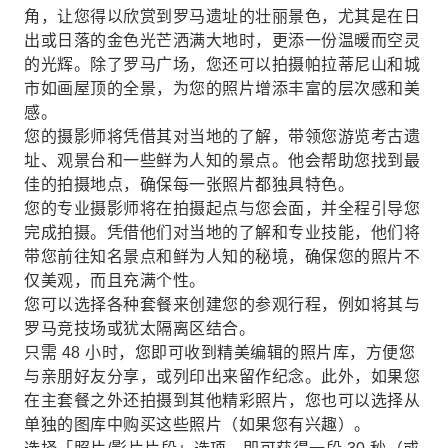
角，让您得以欣赏到罗马遗址的壮丽景色，尤其是在日
出或日落的金色光芒洒满大地时，更添一份温暖而空灵
的光辉。除了罗马广场，您还可以拍摄帕拉蒂尼山和城
市如画屋顶的全景，为您的照片增添丰富的层次感和美
感。
您的摄影师将凭借其对当地的了解，带领您游览考古遗
址、观景台和一些鲜为人知的景点。他会帮助您找到最
佳的拍摄地点，确保每一张照片都独具特色。
您的专业摄影师将在拍摄起点与您会面，并全程引导您
完成拍摄。凭借他们对当地的了解和专业技能，他们将
带您前往知名景点和鲜为人知的秘境，确保您的照片不
仅美观，而且充满个性。
您可以选择各种套餐来创建您的参观行程，例如将其与
罗马竞技场或犹太隔离区结合。
只需 48 小时，您即可收到精美编辑的照片库，方便您
与亲朋好友分享，或列印出来留作纪念。此外，如果您
在主套餐之外还拍摄到其他精彩照片，您也可以选择从
单独的图库中购买这些照片（如果您有兴趣）。