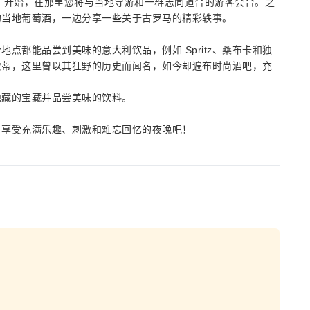
Agnesi) 开始，在那里您将与当地导游和一群志同道合的游客会合。之
的当地葡萄酒，一边分享一些关于古罗马的精彩轶事。
点都能品尝到美味的意大利饮品，例如 Spritz、桑布卡和独
蒙蒂，这里曾以其狂野的历史而闻名，如今却遍布时尚酒吧，充
隐藏的宝藏并品尝美味的饮料。
，享受充满乐趣、刺激和难忘回忆的夜晚吧！