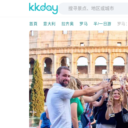
首頁
意大利
拉齐奥
罗马
半/一日游
罗马