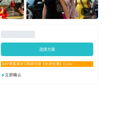
8
选择方案
APP新客首次订购即可获【95折优惠】Code：
APPCN2025
立即确认