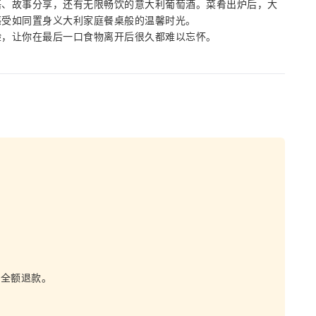
语、故事分享，还有无限畅饮的意大利葡萄酒。菜肴出炉后，大
感受如同置身义大利家庭餐桌般的温馨时光。
验，让你在最后一口食物离开后很久都难以忘怀。
可全额退款。
。