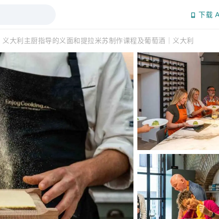
下载 A
：义大利主厨指导的义面和提拉米苏制作课程及葡萄酒｜义大利