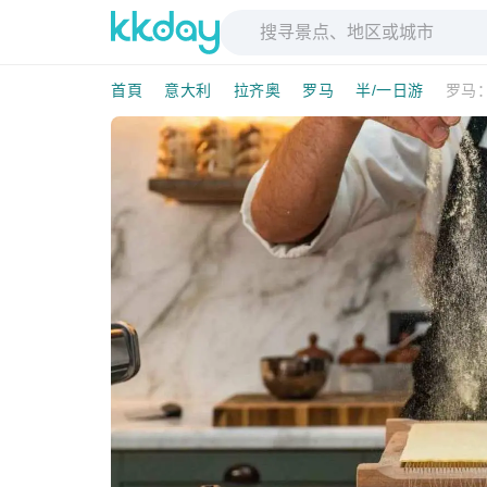
首頁
意大利
拉齐奥
罗马
半/一日游
罗马