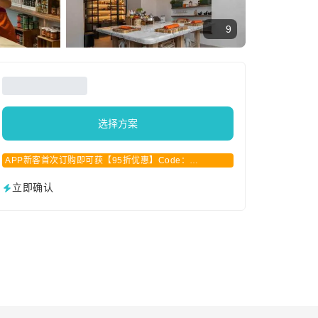
9
选择方案
APP新客首次订购即可获【95折优惠】Code：
APPCN2025
立即确认