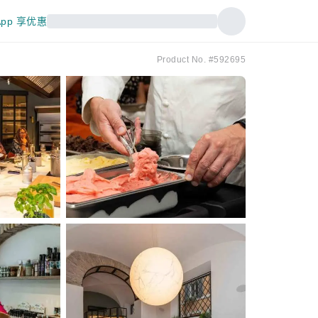
pp 享优惠
Product No. #592695