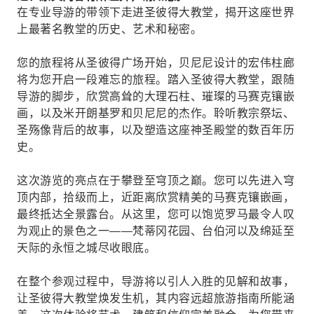
在专业导游的带领下走进圣彼得大教堂，揭开这座世界
上最著名教堂的历史、艺术和秘密。
您的旅程将从圣彼得广场开始，贝尼尼设计的宏伟柱廊
将为您开启一段难忘的旅程。踏入圣彼得大教堂，跟随
导游的脚步，欣赏高耸的大理石柱、璀璨的马赛克镶嵌
画，以及米开朗基罗和贝尼尼的杰作。聆听教宗祭坛、
圣殇像背后的故事，以及塑造这座神圣殿堂的数百年历
史。
这次游览的亮点在于攀登至穹顶之巅。您可以先进入穹
顶内部，拾级而上，近距离欣赏精美的马赛克镶嵌画，
最终抵达全景露台。从这里，您可以饱览罗马最令人叹
为观止的景色之一——梵蒂冈花园、台伯河以及绵延至
天际的永恒之城尽收眼底。
在整个参观过程中，导游将以引人入胜的见解和故事，
让圣彼得大教堂焕发生机，其内容远超旅游指南所能涵