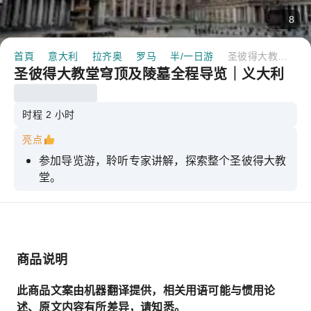
8
首頁
意大利
拉齐奥
罗马
半/一日游
圣彼得大教堂穹顶及陵墓全程导览｜义大利
圣彼得大教堂穹顶及陵墓全程导览｜义大利
时程 2 小时
亮点
参加导览游，聆听专家讲解，探索整个圣彼得大教
堂。
欣赏米开朗基罗、贝尼尼和其他文艺复兴时期艺术
家的杰作
了解世界上最具标志性教堂的历史和秘密
商品说明
登上穹顶，饱览罗马和梵蒂冈城全景－门票已包含
在内。
此商品文案由机器翻译提供，相关用语可能与惯用论
体验梵蒂冈核心的艺术与灵性
述、原文内容有所差异，请知悉。