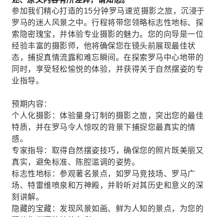
参加我们精心打造的15分钟罗马速览摄影之旅，沉浸于
罗马的迷人风景之中。行程将带您领略标志性地标、探
索隐密瑰宝，并体验专业摄影的魅力。您的向导是一位
经验丰富的摄影师，他将确保您在镜头前展现最佳状
态，捕捉真情流露和难忘瞬间。在探索罗马中心地带的
同时，享受轻松愉悦的体验，并获得关于自然摆姿的专
业指导。
预期内容：
个人化摄影：体验量身订制的摄影之旅，突出您的最佳
特质，并在罗马令人惊叹的背景下捕捉您最真实的情
感。
专家指导：取得自然摆姿技巧，确保您的照片既美丽又
真实，避免标准、陈腔滥调的姿势。
标志性地标：参观著名景点，如罗马竞技场、罗马广
场、特雷维喷泉和万神殿，并聆听对其历史和意义的深
刻讲解。
隐藏的宝藏：发现风景如画、鲜为人知的景点，为您的