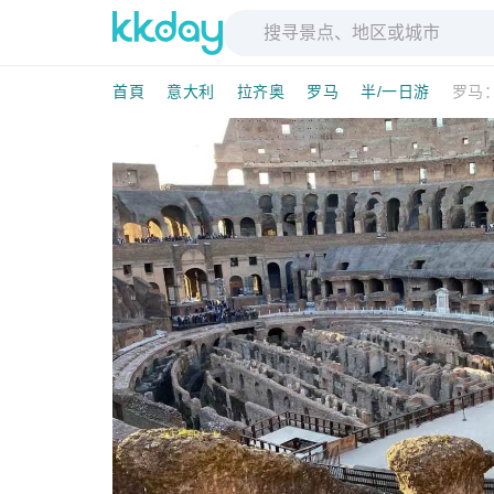
首頁
意大利
拉齐奥
罗马
半/一日游
罗马