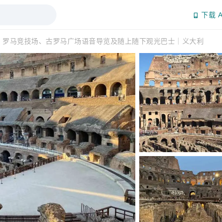
下载 A
：罗马竞技场、古罗马广场语音导览及随上随下观光巴士｜义大利