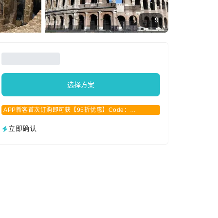
9
选择方案
APP新客首次订购即可获【95折优惠】Code：
APPCN2025
立即确认