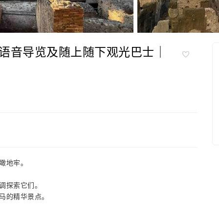
语音导览及随上随下观光巴士｜
瞰地牢。
调探索它们。
马的精华景点。