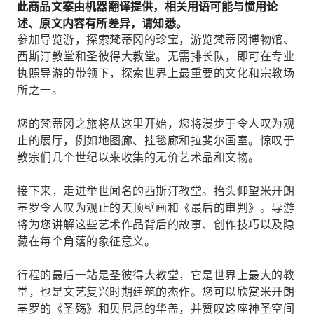
此商品文案由机器翻译提供，相关用语可能与惯用论
述、原文内容有所差异，请知悉。
参加导览游，探索梵蒂冈的珍宝，游览梵蒂冈博物馆、
西斯汀教堂和圣彼得大教堂。无需排长队，即可在专业
执照导游的带领下，探索世界上最重要的文化和宗教场
所之一。
您的梵蒂冈之旅将从这里开始，您将漫步于令人叹为观
止的展厅，例如地图廊、挂毯廊和拉斐尔画室。惊叹于
教宗们几个世纪以来收集的无价艺术品和文物。
接下来，走进举世闻名的西斯汀教堂。抬头仰望米开朗
基罗令人叹为观止的天顶壁画和《最后的审判》。导游
将为您讲解这些艺术作品背后的故事、创作技巧以及隐
藏在每个角落的象征意义。
行程的最后一站是圣彼得大教堂，它是世界上最大的教
堂，也是文艺复兴时期建筑的杰作。您可以欣赏米开朗
基罗的《圣殇》和贝尼尼的华盖，并赞叹这座神圣空间