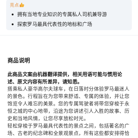
亮点
拥有当地专业知识的专属私人司机兼导游
探索罗马最具代表性的地标和广场
享用传统的义大利餐前酒和小吃
完全舒适，无需步行，轻松惬意的体验
饭店接送服务，直接送您到饭店门口。
商品说明
此商品文案由机器翻译提供，相关用语可能与惯用论
述、原文内容有所差异，请知悉。
搭乘私人豪华高尔夫球车，在日落时分体验罗马最迷人
的景色。行程旨在为您带来舒适、专属的体验，并让您
饱览令人难忘的美景。您的专属驾驶者将带您穿梭于永
恒之城的中心地带，沿途为您讲述引人入胜的故事、历
史和当地风情，让您尽享放松时光。
轻松穿梭于罗马最具代表性的景点之间，包括著名的广
场、古老的纪念碑和全景观景点，所有这些都安排得恰