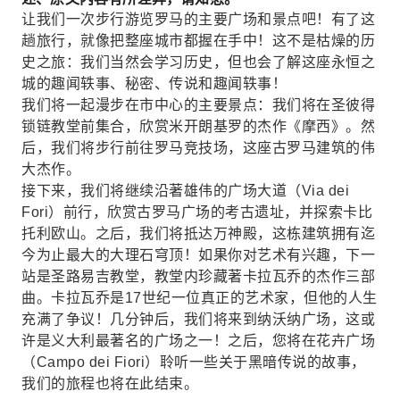
让我们一次步行游览罗马的主要广场和景点吧！有了这
趟旅行，就像把整座城市都握在手中！这不是枯燥的历
史之旅：我们当然会学习历史，但也会了解这座永恒之
城的趣闻轶事、秘密、传说和趣闻轶事！
我们将一起漫步在市中心的主要景点：我们将在圣彼得
锁链教堂前集合，欣赏米开朗基罗的杰作《摩西》。然
后，我们将步行前往罗马竞技场，这座古罗马建筑的伟
大杰作。
接下来，我们将继续沿著雄伟的广场大道（Via dei
Fori）前行，欣赏古罗马广场的考古遗址，并探索卡比
托利欧山。之后，我们将抵达万神殿，这栋建筑拥有迄
今为止最大的大理石穹顶！如果你对艺术有兴趣，下一
站是圣路易吉教堂，教堂内珍藏著卡拉瓦乔的杰作三部
曲。卡拉瓦乔是17世纪一位真正的艺术家，但他的人生
充满了争议！几分钟后，我们将来到纳沃纳广场，这或
许是义大利最著名的广场之一！之后，您将在花卉广场
（Campo dei Fiori）聆听一些关于黑暗传说的故事，
我们的旅程也将在此结束。