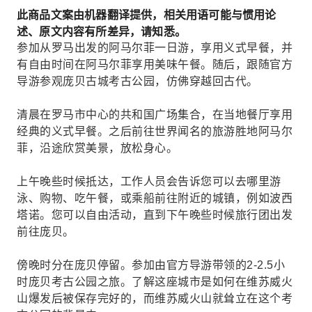
此商品文案由机器翻译提供，相关用语可能与惯用论
述、原文内容有所差异，请知悉。
参加从罗马出发的阿马尔菲一日游，享用义式早餐，并
有自由时间在阿马尔菲享用美味午餐。随后，跟随官方
导游参观庞贝古城考古​​公园，仿佛穿越回古代。
清晨在罗马市中心的共和国广场集合，在当地餐厅享用
经典的义式早餐。之后前往世界闻名的旅游胜地阿马尔
菲，沿途欣赏美景，放松身心。
上午晚些时候抵达，工作人员会告诉您可以去哪里游
泳、购物、吃午餐，或乘船前往附近的城镇，例如波西
塔诺。您可以自由活动，直到下午晚些时候旅行团出发
前往庞贝。
傍晚时分在庞贝停留。参加由官方导游带领的2-2.5小
时庞贝考古公园之旅。了解这座城市是如何在维苏威火
山爆发后被保存完好的，而维苏威火山就耸立在这个考