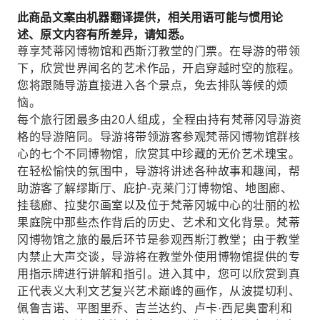
此商品文案由机器翻译提供，相关用语可能与惯用论
述、原文内容有所差异，请知悉。
尊享梵蒂冈博物馆和西斯汀教堂的门票。在导游的带领
下，欣赏世界闻名的艺术作品，开启穿越时空的旅程。
您将跟随导游直接进入各个景点，免去排队等候的烦
恼。
每个旅行团最多由20人组成，全程由持有梵蒂冈导游资
格的导游陪同。导游将带领游客参观梵蒂冈博物馆群核
心的七个不同博物馆，欣赏其中珍藏的无价艺术瑰宝。
在轻松愉快的氛围中，导游将讲述各种故事和趣闻，帮
助游客了解缪斯厅、庇护-克莱门汀博物馆、地图廊、
挂毯廊、拉斐尔画室以及位于梵蒂冈城中心的壮丽的松
果庭院中那些杰作背后的历史、艺术和文化背景。梵蒂
冈博物馆之旅的最后环节是参观西斯汀教堂；由于教堂
内禁止大声交谈，导游将在教堂外使用博物馆提供的专
用指示牌进行讲解和指引。进入其中，您可以欣赏到真
正代表义大利文艺复兴艺术巅峰的画作，从波提切利、
佩鲁吉诺、平图里乔、吉兰达约、卢卡·西尼奥雷利和