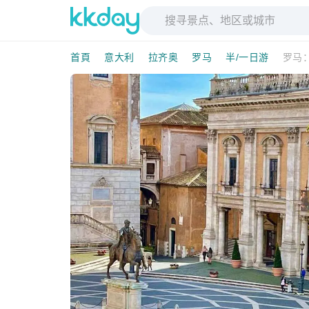
首頁
意大利
拉齐奥
罗马
半/一日游
罗马