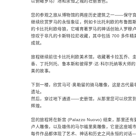
以俯瞰罗马广场和永恒之城的壮丽景色。
您的参观之旅从博物馆的两座历史建筑之一——保守
继续欣赏罗马的永恒象征，例如卡比托利欧的布鲁图
的卡比托利欧母狼，它哺育著罗马的神话创始人罗穆
惊叹于非凡的卡斯特拉尼收藏，其中包括 700 多件
成就。
旅程继续前往卡比托利欧美术馆，收藏著卡拉瓦乔、圭
香、丁托列托、鲁本斯和彼得罗·达·科尔托纳等大师
美的故事。
下到一楼，欣赏马可·奥勒留的骑马雕像，这是古代最
遗址。
然后，穿过地下通道——史册馆，从那里您可以欣赏
辉煌。
您的旅程将在新宫 (Palazzo Nuovo) 结束
卢人雕像，以及雄伟的马尔福里奥雕像，它是这座城市
每件作品都体现了艺术、神话和历史之间永恒的对话