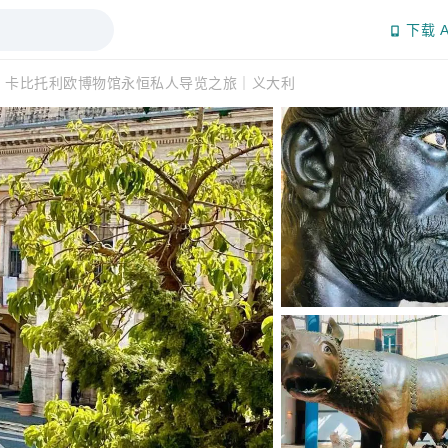
下载 A
：卡比托利欧博物馆永恒私人导览之旅｜义大利