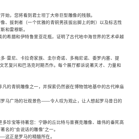
宫开始，您将看到君士坦丁大帝巨型雕像的残骸。
斯像、拔刺者（一个优雅的青铜男孩拔出脚上的刺）以及标志性
卢斯和雷穆斯。
精美的希腊和伊特鲁里亚花瓶，证明了古代地中海世界的艺术卓越
多·雷尼、卡拉奇家族、圭尔奇诺、多梅尼诺、委罗内塞、提
的文艺复兴和巴洛克时期杰作。每个展厅都诉说著天才、力量和
非凡的青铜雕像之一，并探索仍然嵌在博物馆地基中的古代神庙
到罗马广场的壮观景色——令人叹为观止，让人想起罗马昔日的
，那里还有更多珍宝等待著您：宁静的丘比特与普赛克雕像、雄伟的垂死高
著名的“会说话的雕像”之一。
——这正是罗马的精髓所在。