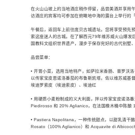
在火山山坡上的当地酒庄稍作停留，品尝美酒并享用
访酒庄的宾客均可参加在俯瞰地中海的露台上举行的
午餐后，返回车上前往庞贝古城遗址。您将享受预先预
索这座迷人的古城。在了解西元79年维苏威火山爆发
国教科文组织世界遗产，漫步于保存完好的古代别墅
品尝菜单：
• 开胃小菜，选用当地特产，如萨拉米香肠、普罗沃
以传家宝皮恩诺洛番茄的布鲁斯凯塔，佐以维苏威基督之
埃迪罗索皮（埃迪索皮）、埃迪红
• 用硬质小麦粉制成的义大利面，拌以传家宝皮诺洛番茄和罗勒制
Piedirosso 和 20% Aglianico，在法国橡木桶中陈酿 
• Pastiera Napolitana，一种传统甜点，以甜乳清
Rosato（100% Aglianico）和 Acquavite di Alb