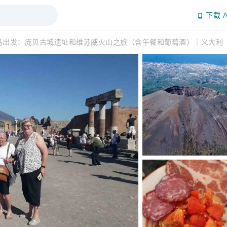
下载 A
马出发：庞贝古城遗址和维苏威火山之旅（含午餐和葡萄酒）｜义大利