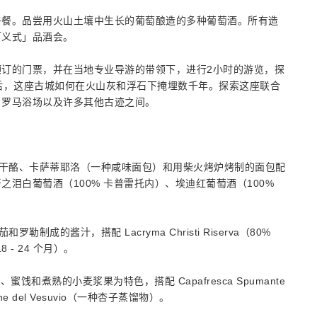
午餐。品尝用火山土壤中生长的葡萄酿造的多种葡萄酒。所有造
「义式」品酒会。
订的门票，并在当地专业导游的带领下，进行2小时的游览，探
后，这座古城如何在火山灰和浮石下掩埋数千年。探索这座联合
、罗马浴场以及许多其他古迹之间。
洛干酪、卡萨蒂耶洛（一种咸味面包）和用柴火烤炉烤制的面包配
泪白葡萄酒（100% 卡普雷托内）、埃迪红葡萄酒（100%
成的酱汁，搭配 Lacryma Christi Riserva（80%
18 - 24 个月）。
干酪、蜜饯和煮熟的小麦浆果为特色，搭配 Capafresca Spumante
icocche del Vesuvio（一种杏子蒸馏物）。