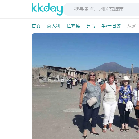
首頁
意大利
拉齐奥
罗马
半/一日游
从罗