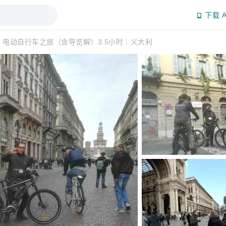
下载 A
：电动自行车之旅（含导览解）3.5小时｜义大利