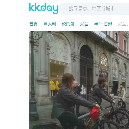
首頁
意大利
伦巴第
米兰
半/一日游
米兰