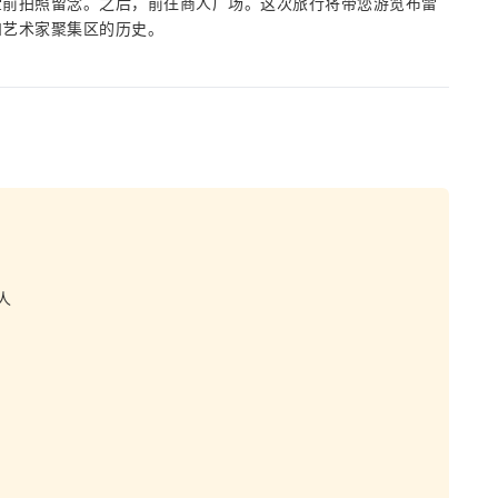
堂前拍照留念。之后，前往商人广场。这次旅行将带您游览布雷
和艺术家聚集区的历史。
人