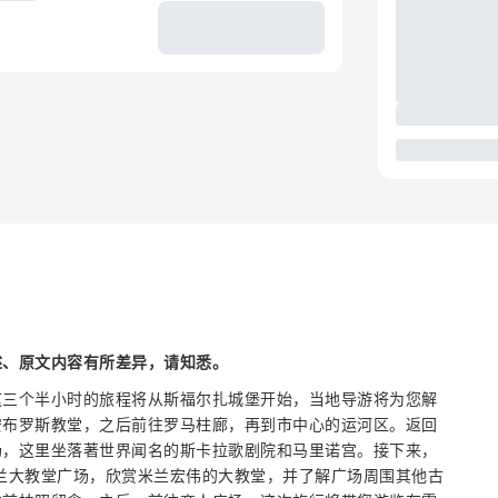
述、原文内容有所差异，请知悉。
这三个半小时的旅程将从斯福尔扎城堡开始，当地导游将为您解
安布罗斯教堂，之后前往罗马柱廊，再到市中心的运河区。返回
场，这里坐落著世界闻名的斯卡拉歌剧院和马里诺宫。接下来，
兰大教堂广场，欣赏米兰宏伟的大教堂，并了解广场周围其他古