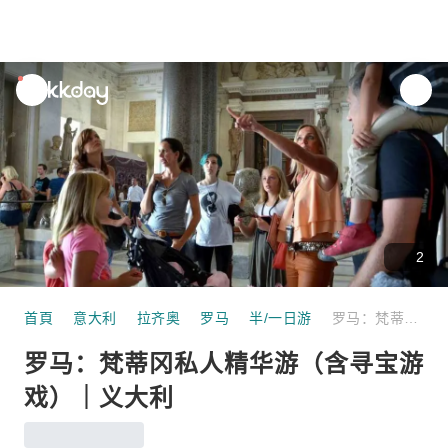
unread
notifications
2
首頁
意大利
拉齐奥
罗马
半/一日游
罗马：梵蒂冈私人精华游（含寻宝游戏）｜义大利
罗马：梵蒂冈私人精华游（含寻宝游
戏）｜义大利