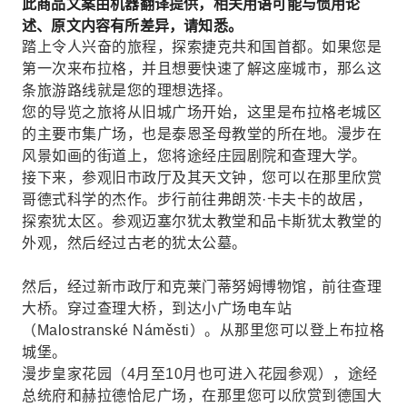
此商品文案由机器翻译提供，相关用语可能与惯用论
述、原文内容有所差异，请知悉。
踏上令人兴奋的旅程，探索捷克共和国首都。如果您是
第一次来布拉格，并且想要快速了解这座城市，那么这
条旅游路线就是您的理想选择。
您的导览之旅将从旧城广场开始，这里是布拉格老城区
的主要市集广场，也是泰恩圣母教堂的所在地。漫步在
风景如画的街道上，您将途经庄园剧院和查理大学。
接下来，参观旧市政厅及其天文钟，您可以在那里欣赏
哥德式科学的杰作。步行前往弗朗茨·卡夫卡的故居，
探索犹太区。参观迈塞尔犹太教堂和品卡斯犹太教堂的
外观，然后经过古老的犹太公墓。
然后，经过新市政厅和克莱门蒂努姆博物馆，前往查理
大桥。穿过查理大桥，到达小广场电车站
（Malostranské Náměsti）。从那里您可以登上布拉格
城堡。
漫步皇家花园（4月至10月也可进入花园参观），途经
总统府和赫拉德恰尼广场，在那里您可以欣赏到德国大