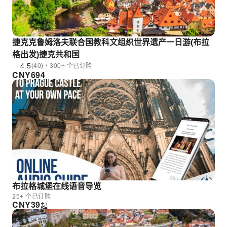
捷克克鲁姆洛夫联合国教科文组织世界遗产一日游(布拉
格出发)捷克共和国
4.5
(40)・300+ 个已订购
CNY
694
布拉格城堡在线语音导览
25+ 个已订购
CNY
39
起