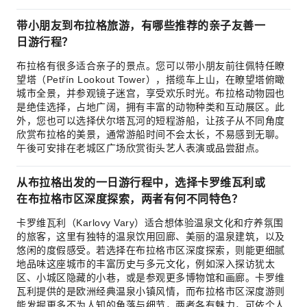
带小朋友到布拉格旅游，有哪些推荐的亲子友善一
日游行程？
布拉格有很多适合亲子的景点。您可以带小朋友前往佩特任瞭
望塔（Petřín Lookout Tower），搭缆车上山，在瞭望塔俯瞰
城市全景，并参观镜子迷宫，享受欢乐时光。布拉格动物园也
是绝佳选择，占地广阔，拥有丰富的动物种类和互动展区。此
外，您也可以选择伏尔塔瓦河的短程游船，让孩子从不同角度
欣赏布拉格的美景，通常游船时间不会太长，不易感到无聊。
午後可安排在老城区广场欣赏街头艺人表演或品尝甜点。
从布拉格出发的一日游行程中，选择卡罗维瓦利或
在布拉格市区深度探索，两者有何不同特色？
卡罗维瓦利（Karlovy Vary）适合想体验温泉文化和疗养氛围
的旅客，这里有独特的温泉饮用回廊、美丽的温泉建筑，以及
悠闲的度假感受。若选择在布拉格市区深度探索，则能更细腻
地品味这座城市的丰富历史与多元文化，例如深入探访犹太
区、小城区隐藏的小巷，或是参观更多博物馆和画廊。卡罗维
瓦利提供的是欧洲经典温泉小镇风情，而布拉格市区深度游则
能发掘更多不为人知的角落与细节，两者各有魅力，可依个人