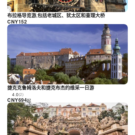
布拉格导览游,包括老城区、犹太区和查理大桥
CNY
152
捷克克鲁姆洛夫和捷克布杰约维采一日游
4.0
(2)
CNY
694
起