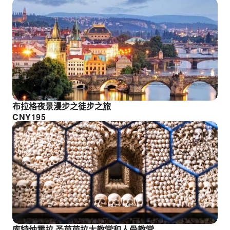
布拉格夜景漫步之徒步之旅
CNY
195
库特纳霍拉,圣芭芭拉大教堂和人骨教堂