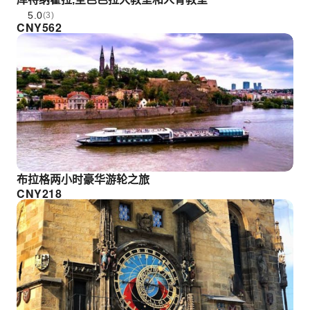
5.0
(3)
CNY
562
布拉格两小时豪华游轮之旅
CNY
218