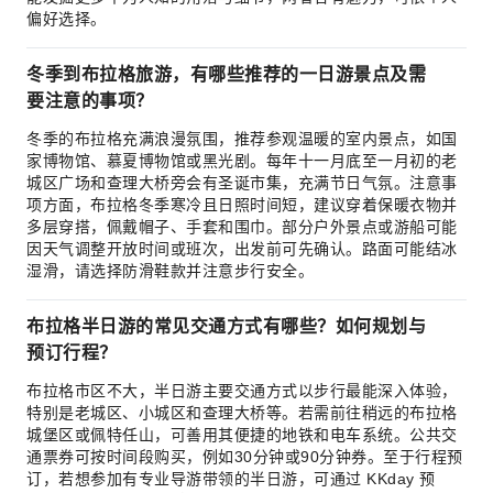
偏好选择。
冬季到布拉格旅游，有哪些推荐的一日游景点及需
要注意的事项？
冬季的布拉格充满浪漫氛围，推荐参观温暖的室内景点，如国
家博物馆、慕夏博物馆或黑光剧。每年十一月底至一月初的老
城区广场和查理大桥旁会有圣诞市集，充满节日气氛。注意事
项方面，布拉格冬季寒冷且日照时间短，建议穿着保暖衣物并
多层穿搭，佩戴帽子、手套和围巾。部分户外景点或游船可能
因天气调整开放时间或班次，出发前可先确认。路面可能结冰
湿滑，请选择防滑鞋款并注意步行安全。
布拉格半日游的常见交通方式有哪些？如何规划与
预订行程？
布拉格市区不大，半日游主要交通方式以步行最能深入体验，
特别是老城区、小城区和查理大桥等。若需前往稍远的布拉格
城堡区或佩特任山，可善用其便捷的地铁和电车系统。公共交
通票券可按时间段购买，例如30分钟或90分钟券。至于行程预
订，若想参加有专业导游带领的半日游，可通过 KKday 预