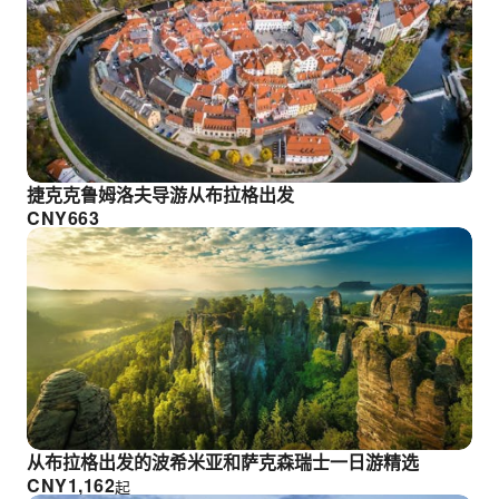
捷克克鲁姆洛夫导游从布拉格出发
CNY
663
从布拉格出发的波希米亚和萨克森瑞士一日游精选
CNY
1,162
起