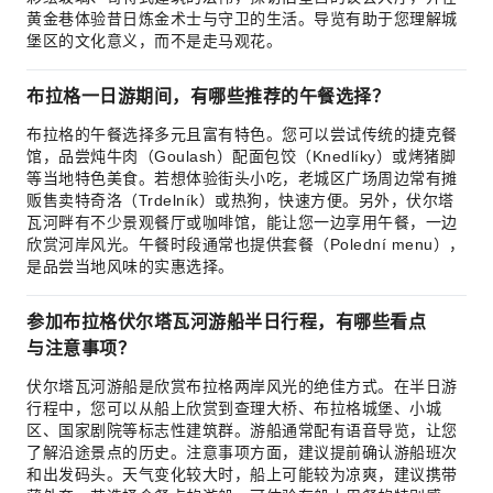
黄金巷体验昔日炼金术士与守卫的生活。导览有助于您理解城
堡区的文化意义，而不是走马观花。
布拉格一日游期间，有哪些推荐的午餐选择？
布拉格的午餐选择多元且富有特色。您可以尝试传统的捷克餐
馆，品尝炖牛肉（Goulash）配面包饺（Knedlíky）或烤猪脚
等当地特色美食。若想体验街头小吃，老城区广场周边常有摊
贩售卖特奇洛（Trdelník）或热狗，快速方便。另外，伏尔塔
瓦河畔有不少景观餐厅或咖啡馆，能让您一边享用午餐，一边
欣赏河岸风光。午餐时段通常也提供套餐（Polední menu），
是品尝当地风味的实惠选择。
参加布拉格伏尔塔瓦河游船半日行程，有哪些看点
与注意事项？
伏尔塔瓦河游船是欣赏布拉格两岸风光的绝佳方式。在半日游
行程中，您可以从船上欣赏到查理大桥、布拉格城堡、小城
区、国家剧院等标志性建筑群。游船通常配有语音导览，让您
了解沿途景点的历史。注意事项方面，建议提前确认游船班次
和出发码头。天气变化较大时，船上可能较为凉爽，建议携带