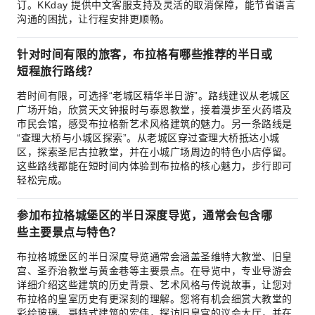
订。KKday 提供中文客服支持及灵活的取消保障，能节省语言
沟通的困扰，让行程安排更顺畅。
针对时间有限的旅客，布拉格有哪些推荐的半日或
短程旅行路线？
若时间有限，可选择“老城区精华半日游”。路线建议从老城区
广场开始，欣赏天文钟报时与泰恩教堂，接着漫步至火药塔及
市民会馆，感受布拉格新艺术风格建筑的魅力。另一条路线是
“查理大桥与小城区探索”。从老城区穿过查理大桥抵达小城
区，探索圣尼古拉教堂，并在小城广场周边的特色小店停留。
这些路线都能在短时间内体验到布拉格的核心魅力，步行即可
轻松完成。
参加布拉格城堡区的半日深度导览，通常会包含哪
些主要景点与特色？
布拉格城堡区的半日深度导览通常会涵盖圣维特大教堂、旧皇
宫、圣乔治教堂与黄金巷等主要景点。在导览中，专业导游会
详细介绍这些建筑的历史背景、艺术风格与传说故事，让您对
布拉格的皇室历史有更深刻的理解。您将有机会细赏大教堂的
彩绘玻璃、哥特式建筑的宏伟，探访旧皇宫的议会大厅，并在