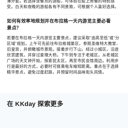
薄外套。若选择含餐点的游船，可体验在船上用餐的特别感
受。白天和夜晚的游船各有不同景致，可根据个人喜好选择。
如何有效率地规划并在布拉格一天内游览主要必看
景点？
若要在布拉格一天内游览主要景点，建议采取“由高至低”或“分
区域”规划。上午可先前往布拉格城堡区，参观圣维特大教堂、
旧皇宫，并俯瞰城市景观。接着步行下山，经过小城区，沿途
欣赏建筑，并穿过查理大桥。下午则专注于老城区，从老城区
广场的天文钟开始，探索犹太区，再至市民会馆周边。利用步
行是最好的方式，必要时可搭乘电车缩短距离。重点在于选择
精华景点，避免过度赶路，并预留时间品味街头风情。
在 KKday 探索更多