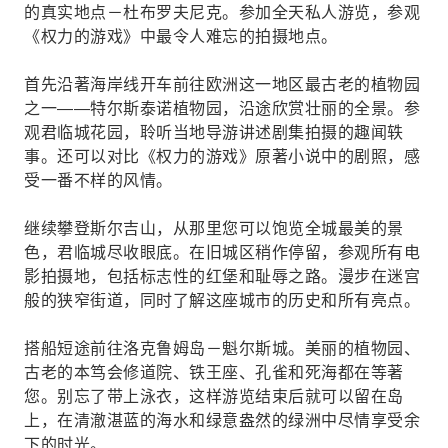
的真实地点－杜布罗夫尼克。参加全天私人游览，参观
《权力的游戏》中最令人难忘的拍摄地点。
首先沿著海岸线开车前往欧洲这一地区最古老的植物园
之一——特尔斯泰诺植物园，沿途欣赏壮丽的全景。参
观君临城花园，聆听当地导游讲述剧集拍摄的趣闻轶
事。还可以对比《权力的游戏》原著小说中的剧照，感
受一番不样的风情。
继续攀登斯尔吉山，从那里您可以饱览全城最美的景
色，君临城尽收眼底。在旧城区稍作停留，参观所有电
影拍摄地，包括标志性的红堡和耻辱之路。漫步在迷宫
般的狭窄街道，同时了解这座城市的历史和所有亮点。
搭船短途前往洛克鲁姆岛－魁尔斯城。美丽的植物园、
古老的本笃会修道院、铁王座、孔雀和死海都在等著
您。别忘了带上泳衣，这样游览结束后就可以留在岛
上，在清澈湛蓝的海水和绿意盎然的绿洲中尽情享受余
下的时光。