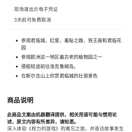
现场请出示电子凭证
3天前可免费取消
参观君临城、红堡、羞耻之路、铁王座和君临花
园
参观欧洲这一地区最古老的植物园之一
搭船短途前往洛克鲁姆岛。
在斯尔吉山上欣赏君临城的壮丽景色
商品说明
此商品文案由机器翻译提供，相关用语可能与惯用论
述、原文内容有所差异，请知悉。
深入体验《权力的游戏》的难忘之旅，并造访故事发生