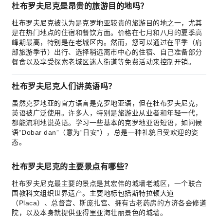
杜布罗夫尼克是昂贵的旅游目的地吗？
杜布罗夫尼克被认为是克罗地亚较贵的旅游目的地之一，尤其
是在热门地点的住宿和餐饮方面。价格在七月和八月的夏季高
峰期最高，特别是在老城区内。然而，您可以通过在平季（肩
部旅游季节）出行、选择稍远离市中心的住宿、自己准备部分
餐食以及享受探索老城区迷人街道等免费活动来控制开销。
杜布罗夫尼克人们讲英语吗？
虽然克罗地亚的官方语言是克罗地亚语，但在杜布罗夫尼克，
英语被广泛使用。许多人，特别是旅游业从业者和年轻一代，
都能流利地说英语。学习一些基本的克罗地亚语短语，如问候
语“Dobar dan”（意为“日安”），总是一种礼貌且受欢迎的姿
态。
杜布罗夫尼克的主要景点有哪些？
杜布罗夫尼克最主要的景点是其宏伟的城墙老城区，一个联合
国教科文组织世界遗产。主要地标包括斯特拉顿大道
（Placa）、总督宫、斯庞扎宫、拥有古老药房的方济各会修道
院，以及本身就提供亚得里亚海壮丽景色的城墙。