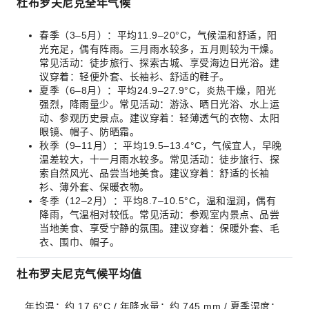
杜布罗夫尼克全年气候
春季（3–5月）：平均11.9–20°C，气候温和舒适，阳
光充足，偶有阵雨。三月雨水较多，五月则较为干燥。
常见活动：徒步旅行、探索古城、享受海边日光浴。建
议穿着：轻便外套、长袖衫、舒适的鞋子。
夏季（6–8月）：平均24.9–27.9°C，炎热干燥，阳光
强烈，降雨量少。常见活动：游泳、晒日光浴、水上运
动、参观历史景点。建议穿着：轻薄透气的衣物、太阳
眼镜、帽子、防晒霜。
秋季（9–11月）：平均19.5–13.4°C，气候宜人，早晚
温差较大，十一月雨水较多。常见活动：徒步旅行、探
索自然风光、品尝当地美食。建议穿着：舒适的长袖
衫、薄外套、保暖衣物。
冬季（12–2月）：平均8.7–10.5°C，温和湿润，偶有
降雨，气温相对较低。常见活动：参观室内景点、品尝
当地美食、享受宁静的氛围。建议穿着：保暖外套、毛
衣、围巾、帽子。
杜布罗夫尼克气候平均值
年均温：约 17.6°C / 年降水量：约 745 mm / 夏季湿度：