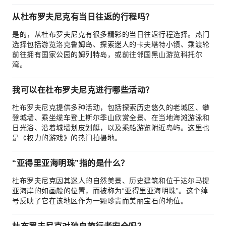
从杜布罗夫尼克有当日往返的行程吗？
是的，从杜布罗夫尼克有很多精彩的当日往返行程选择。热门
选择包括游览洛克鲁姆岛、探索迷人的卡夫塔特小镇、乘渡轮
前往拥有国家公园的姆列特岛，或前往邻国黑山游览科托尔
湾。
我可以在杜布罗夫尼克进行哪些活动？
杜布罗夫尼克提供多种活动，包括探索历史悠久的老城区、攀
登城墙、乘坐缆车登上斯尔季山欣赏全景、在当地海滩游泳和
日光浴、沿着城墙划皮划艇，以及乘船游览附近岛屿。这里也
是《权力的游戏》的热门拍摄地。
“亚得里亚海明珠”指的是什么？
杜布罗夫尼克因其迷人的自然美景、历史建筑和位于达尔马提
亚海岸的如画般的位置，而被称为“亚得里亚海明珠”。这个绰
号反映了它在该地区作为一颗珍贵而美丽宝石的地位。