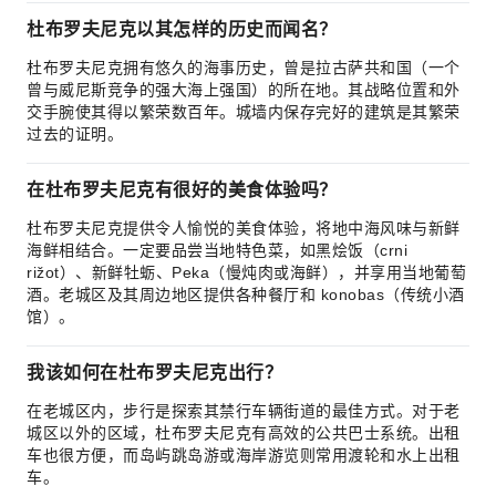
杜布罗夫尼克以其怎样的历史而闻名？
杜布罗夫尼克拥有悠久的海事历史，曾是拉古萨共和国（一个
曾与威尼斯竞争的强大海上强国）的所在地。其战略位置和外
交手腕使其得以繁荣数百年。城墙内保存完好的建筑是其繁荣
过去的证明。
在杜布罗夫尼克有很好的美食体验吗？
杜布罗夫尼克提供令人愉悦的美食体验，将地中海风味与新鲜
海鲜相结合。一定要品尝当地特色菜，如黑烩饭（crni
rižot）、新鲜牡蛎、Peka（慢炖肉或海鲜），并享用当地葡萄
酒。老城区及其周边地区提供各种餐厅和 konobas（传统小酒
馆）。
我该如何在杜布罗夫尼克出行？
在老城区内，步行是探索其禁行车辆街道的最佳方式。对于老
城区以外的区域，杜布罗夫尼克有高效的公共巴士系统。出租
车也很方便，而岛屿跳岛游或海岸游览则常用渡轮和水上出租
车。