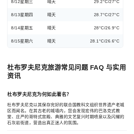
8/12
星期三
晴天
29.2°C/27°C
8/13
星期四
晴天
28.7°C/27°C
8/14
星期五
晴天
28°C/26.9°C
8/15
星期六
晴天
28.1°C/26.6°C
杜布罗夫尼克旅游常见问题 FAQ 与实用
资讯
杜布罗夫尼克为何如此著名？
杜布罗夫尼克以其保存完好的联合国教科文组织世界遗产老城
区而闻名。在其古老的城墙内，您会发现宏伟的巴洛克式教
堂、庄严的哥特式宫殿、典雅的文艺复兴时期喷泉以及闪耀的
石灰岩街道，营造出真正迷人的氛围。