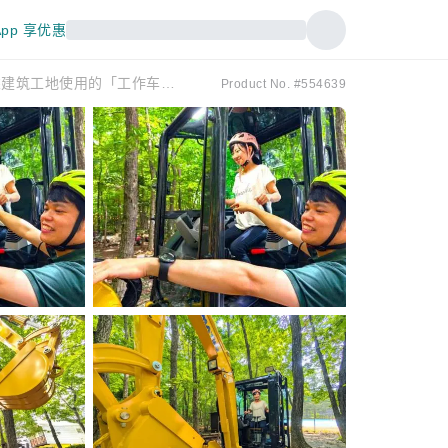
pp 享优惠
【大型】动力铲车体验 每人30分钟 ★ 5,800日圆 ★ 10岁以上！搭乘建筑工地使用的「工作车辆」！即使在雨雪天也能尽情享受，无需弄脏或出汗！
Product No. #554639