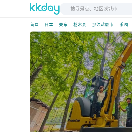
首頁
日本
关东
栃木县
那须盐原市
乐园