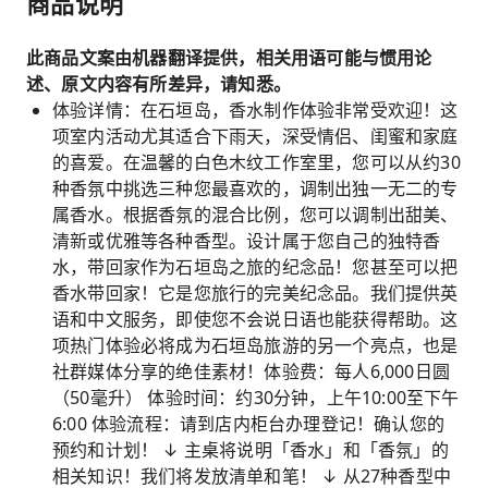
商品说明
此商品文案由机器翻译提供，相关用语可能与惯用论
述、原文内容有所差异，请知悉。
体验详情：在石垣岛，香水制作体验非常受欢迎！这
项室内活动尤其适合下雨天，深受情侣、闺蜜和家庭
的喜爱。在温馨的白色木纹工作室里，您可以从约30
种香氛中挑选三种您最喜欢的，调制出独一无二的专
属香水。根据香氛的混合比例，您可以调制出甜美、
清新或优雅等各种香型。设计属于您自己的独特香
水，带回家作为石垣岛之旅的纪念品！您甚至可以把
香水带回家！它是您旅行的完美纪念品。我们提供英
语和中文服务，即使您不会说日语也能获得帮助。这
项热门体验必将成为石垣岛旅游的另一个亮点，也是
社群媒体分享的绝佳素材！体验费：每人6,000日圆
（50毫升） 体验时间：约30分钟，上午10:00至下午
6:00 体验流程：请到店内柜台办理登记！确认您的
预约和计划！ ↓ 主桌将说明「香水」和「香氛」的
相关知识！我们将发放清单和笔！ ↓ 从27种香型中