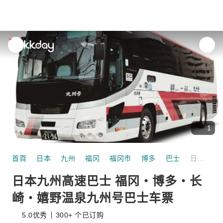
unread
notifications
1
首頁
日本
九州
福冈
福冈市
博多
巴士
日本九州高速巴士 福冈・博多・长崎・嬉野温泉九州号巴士车票
日本九州高速巴士 福冈・博多・长
崎・嬉野温泉九州号巴士车票
5.0
优秀
300+ 个已订购