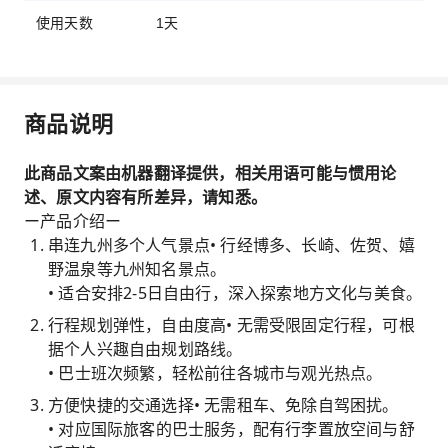
使用天数
1天
商品说明
此商品文案由机器翻译提供，相关用语可能与惯用论
述、原文内容有所差异，请知悉。
ー产品介绍ー
串连九州多个人气景点• 行经博多、长崎、佐贺、嬉
野温泉等九州知名景点。
• 适合安排2-5日自由行，深入探索地方文化与美食。
行程规划弹性，自由度高• 无需受限固定行程，可根
据个人兴趣自由规划路线。
• 巴士班次频繁，轻松前往各城市与观光热点。
方便快捷的交通选择• 无需租车、免除自驾困扰。
• 对应国际旅客的巴士服务，配有行李置放空间与舒