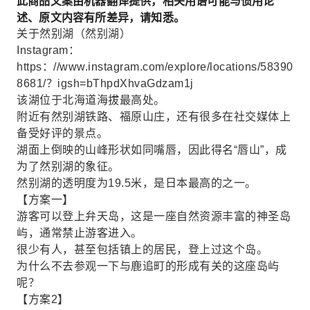
此商品文案由机器翻译提供，相关用语可能与惯用论
述、原文内容有所差异，请知悉。
关于然别湖（然别湖）
Instagram：
https：//www.instagram.com/explore/locations/58390
8681/？igsh=bThpdXhvaGdzam1j
该湖位于北海道海拔最高处。
附近有然别湖铁路、福原山庄，还有很多在社交媒体上
备受好评的景点。
湖面上倒映的山峰形状如同嘴唇，因此得名“唇山”，成
为了然别湖的象征。
然别湖的透明度为19.5米，是日本最高的之一。
【方案一】
游客可以登上弁天岛，这是一座自然资源丰富的神圣岛
屿，通常禁止游客进入。
很少有人，甚至包括镇上的居民，登上过这个岛。
为什么不去参观一下与鹿追町的形成有关的这座岛屿
呢？
【方案2】