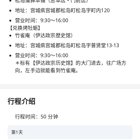
松岛蒲鉾本铺（总本店・门前店）
地址：宫城県宫城郡松岛町松岛字町内120
营业时间：9:30～16:00
【兑换烤牡蛎】
竹雀庵（伊达政宗歴史馆）
地址：宫城県宫城郡松岛町松岛字普贤堂13-13
营业时间：9:30～16:00
＊标有【伊达政宗历史馆】的大门进去，往广场方
向，左手边就能看到竹雀庵。
行程介绍
行程时间：50 分钟
第1天