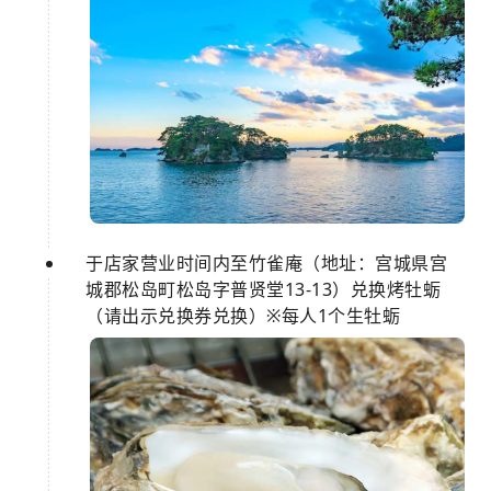
于店家营业时间内至竹雀庵（地址：宫城県宫
城郡松岛町松岛字普贤堂13-13）兑换烤牡蛎
（请出示兑换券兑换）※每人1个生牡蛎