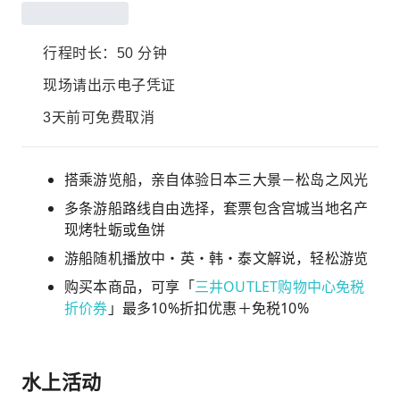
行程时长：50 分钟
现场请出示电子凭证
3天前可免费取消
搭乘游览船，亲自体验日本三大景－松岛之风光
多条游船路线自由选择，套票包含宫城当地名产
现烤牡蛎或鱼饼
游船随机播放中・英・韩・泰文解说，轻松游览
购买本商品，可享「
三井OUTLET购物中心免税
折价券
」最多10%折扣优惠＋免税10%
水上活动