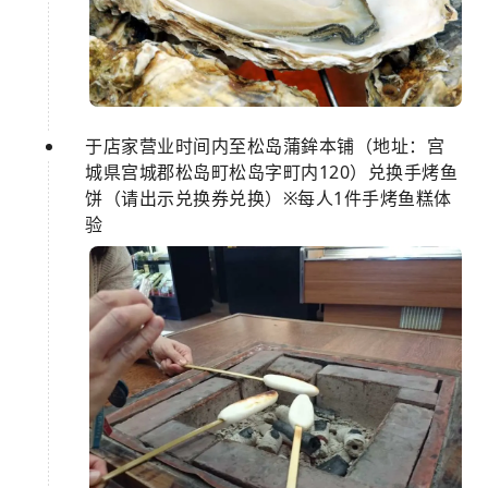
于店家营业时间内至松岛蒲鉾本铺（地址：宫
城県宫城郡松岛町松岛字町内120）兑换手烤鱼
饼（请出示兑换券兑换）※每人1件手烤鱼糕体
验