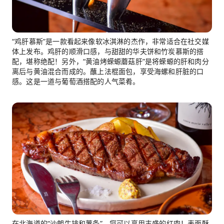
“鸡肝慕斯”是一款看起来像软冰淇淋的杰作，非常适合在社交媒
体上发布。鸡肝的顺滑口感，与甜甜的华夫饼和竹炭慕斯的搭
配，堪称绝配！另外，“黄油烤蝾螈蘑菇肝”是将蝾螈的肝和肉分
离后与黄油混合而成的。蘸上法棍面包，享受海螺和肝脏的口
感。这是一道与葡萄酒搭配的人气菜肴。
在北海道的“沙朗牛排和薯条”，您可以享用丰盛的红肉！表面酥