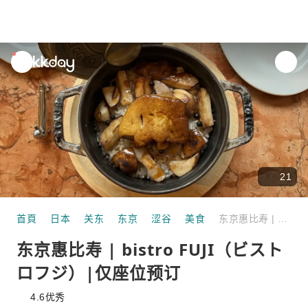
unread
notifications
21
首頁
日本
关东
东京
涩谷
美食
东京惠比寿 | bistro FUJI（ビストロフジ）|仅座位预订
东京惠比寿 | bistro FUJI（ビスト
ロフジ）|仅座位预订
4.6
优秀