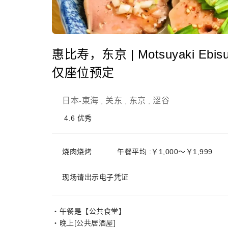
惠比寿，东京 | Motsuyaki Eb
仅座位预定
日本
東海
关东
东京
涩谷
-
,
,
,
4.6
优秀
烧肉烧烤
午餐平均 :￥1,000～￥1,999
现场请出示电子凭证
・午餐是【公共食堂】
・晚上[公共居酒屋]