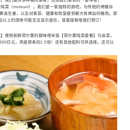
餐。我们提供多种猪肉菜肴，包括我们著名的「姜味卷」
杂炖菜（motsuni）。我们是一家独特的酒吧，与传统的烤猪杂
知县的黄金生姜，以及对美容、健康和恢复疲劳都大有裨益的猪肉。即
人及以上的团体可能无法显示座位，请直接致电我们预订！
成】使用新鲜荷尔蒙的甜味噌米饭【荷尔蒙炖菜套餐】与韭菜，
200日元，肉是原来的1.5倍！还有其他配料可供选择。还可以