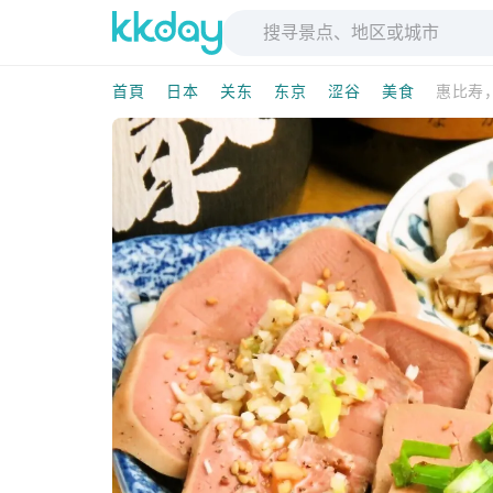
首頁
日本
关东
东京
涩谷
美食
惠比寿，东