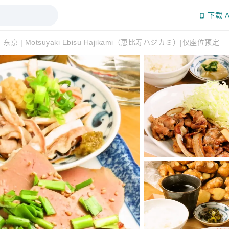
下载 A
京 | Motsuyaki Ebisu Hajikami（恵比寿ハジカミ）|仅座位预定