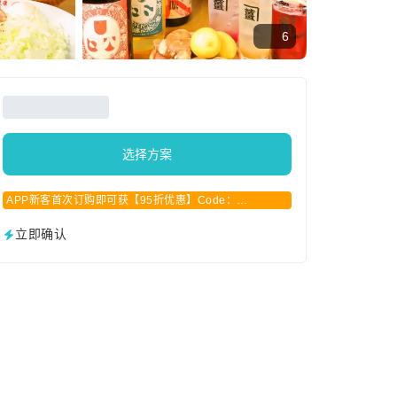
6
选择方案
APP新客首次订购即可获【95折优惠】Code：
APPCN2025
立即确认