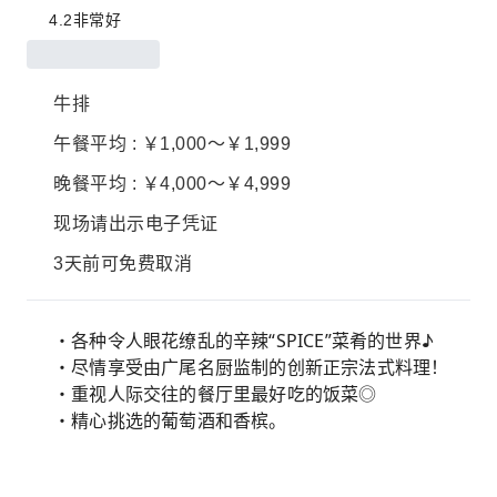
4.2
非常好
牛排
午餐平均 : ￥1,000～￥1,999
晚餐平均 : ￥4,000～￥4,999
现场请出示电子凭证
3天前可免费取消
・各种令人眼花缭乱的辛辣“SPICE”菜肴的世界♪
・尽情享受由广尾名厨监制的创新正宗法式料理！
・重视人际交往的餐厅里最好吃的饭菜◎
・精心挑选的葡萄酒和香槟。