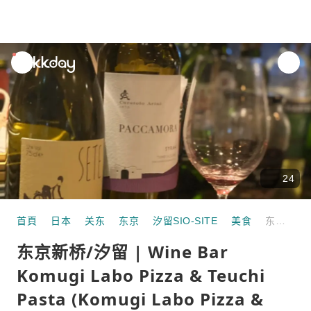
unread
notifications
24
首頁
日本
关东
东京
汐留SIO-SITE
美食
东京新桥/汐留 | Wine Bar Komugi Labo Pizza & Teuchi Pasta (Komugi Labo Pizza & Handmade Pasta) |仅座位预訂
东京新桥/汐留 | Wine Bar
Komugi Labo Pizza & Teuchi
Pasta (Komugi Labo Pizza &