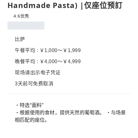
Handmade Pasta) |仅座位预訂
4.6
优秀
比萨
午餐平均 : ￥1,000～￥1,999
晚餐平均 : ￥4,000～￥4,999
现场请出示电子凭证
3天前可免费取消
・特选“面料”
・根据使用的食材，提供天然的葡萄酒。 ・与场景
相匹配的座位。