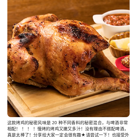
这款烤鸡的秘密风味是 20 种不同香料的秘密混合，与啤酒非常
相配！ ！ ！ ！慢烤的烤鸡又嫩又多汁！没有理由不搭配啤酒，
真是太棒了！分享给大家一定会很有趣★请尝试一下！也接受外