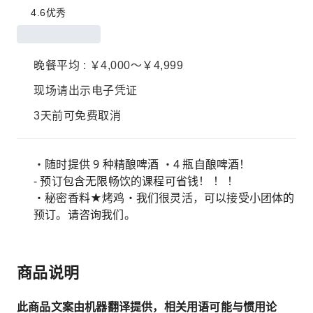
4.6
优秀
晚餐平均 : ￥4,000～￥4,999
现场请出示电子凭证
3天前可免费取消
・随时提供 9 种精酿啤酒 ・4 瓶自酿啤酒！
- 预订包含无限畅饮的课程可省钱！ ！ ！
・秘密香料★烤鸡・我们很灵活，可以接受小团体的
预订。请咨询我们。
商品说明
此商品文案由机器翻译提供，相关用语可能与惯用论