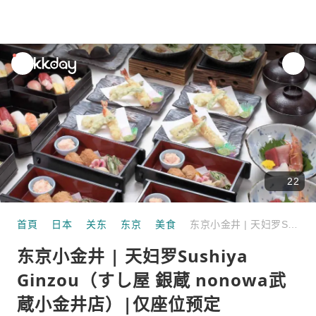
unread
notifications
22
首頁
日本
关东
东京
美食
东京小金井 | 天妇罗Sushiya Ginzou（すし屋 銀蔵 nonowa武蔵小金井店）|仅座位预定
东京小金井 | 天妇罗Sushiya
Ginzou（すし屋 銀蔵 nonowa武
蔵小金井店）|仅座位预定