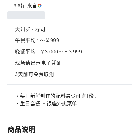
3.6
好
來自
天妇罗 · 寿司
午餐平均 : ～￥999
晚餐平均 : ￥3,000～￥3,999
现场请出示电子凭证
3天前可免费取消
・每日新鲜制作的配料最少可点1份。
・生日套餐 ・银座外卖菜单
商品说明