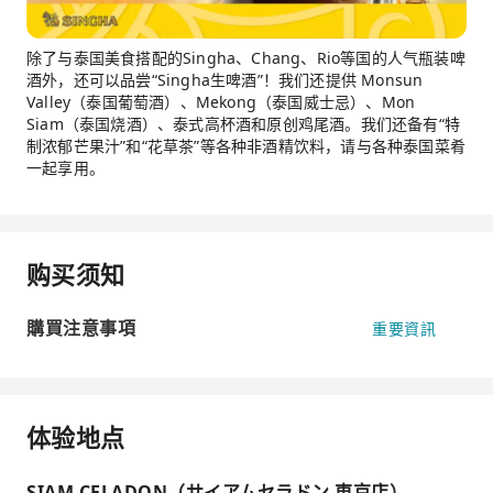
除了与泰国美食搭配的Singha、Chang、Rio等国的人气瓶装啤
酒外，还可以品尝“Singha生啤酒”！我们还提供 Monsun
Valley（泰国葡萄酒）、Mekong（泰国威士忌）、Mon
Siam（泰国烧酒）、泰式高杯酒和原创鸡尾酒。我们还备有“特
制浓郁芒果汁”和“花草茶”等各种非酒精饮料，请与各种泰国菜肴
一起享用。
购买须知
購買注意事項
重要資訊
体验地点
SIAM CELADON（サイアムセラドン 東京店）