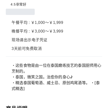
4.5
非常好
午餐平均 : ￥1,000～￥1,999
晚餐平均 : ￥3,000～￥3,999
现场请出示电子凭证
3天前可免费取消
・这些食物是由一位在泰国磨练技艺的泰国厨师用心
烹制的。
・泰国，微笑之国。治愈你的身心♪
・精选泰国葡萄酒、威士忌、原创鸡尾酒等。 ・[泰
式精选]