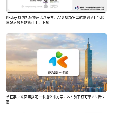
KKday 桃园机场捷运优惠车票，A13 机场第二航厦到 A1 台北
车站沿线各站皆可上、下车
单程票／来回票搭配一卡通空卡方案，2/5 前下订可享 88 折优
惠