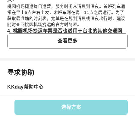
桃园机场捷运每日运营，服务时间从清晨到深夜。首班列车通
常在早上6点左右出发，末班车则在晚上11点之后运行。为了
获取最准确的时刻表，尤其是在规划清晨或深夜出行时，建议
随时查阅桃园机场捷运的官方时刻表。
4. 桃园机场捷运车票是否也适用于台北的其他交通网
络，如市区的捷运或火车？
查看更多
桃园机场捷运直达台北车站，这里是连接台北多条交通网络的
枢纽。从台北车站，旅客可以轻松换乘台北捷运系统、台湾高
速铁路（高铁）和台铁列车。部分组合票券还可能包含台北捷
运的多日无限次搭乘，进一步方便您在市内出行。
5. 前往台北市的桃园机场捷运路线有哪些不同的票种选
寻求协助
常问问题
择？
旅客可以选择多种便捷的票种乘坐桃园机场捷运。通常包括单
KKday帮助中心
程票或往返票，用于桃园机场与台北市之间的出行。对于计划
1. 从桃园机场乘坐机场捷运到台北车站最便捷的方
在台北深度游玩的旅客，也有多日通票可供选择，例如48小时
式是什么？
或72小时的台北捷运通票，可以与机场交通票券组合，实现全
从桃园机场前往台北车站最便捷的方式是乘坐桃园机场捷
选择方案
面的公共交通覆盖。
运直达列车。该服务直接连接桃园机场的两个航站楼与台
6. 乘坐机场捷运从台北车站到桃园机场通常需要多长时
Product No.: 33463
北车站。行程快速便捷，通常只需约36分钟，是快速抵达
间？
市中心理想的选择。
搭乘机场捷运的直达列车，从台北车站到桃园机场的行程通常
2. 外国旅客如何购买和领取桃园机场捷运车票？
需要约36分钟。这种直接且快速的连接方式，使其成为从台北