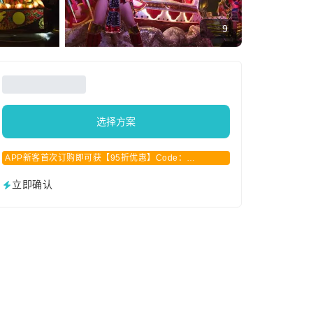
9
选择方案
APP新客首次订购即可获【95折优惠】Code：
APPCN2025
立即确认