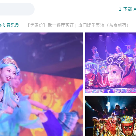
下载 A
演＆音乐剧
【优惠价】武士餐厅预订 | 热门娱乐表演（东京新宿）