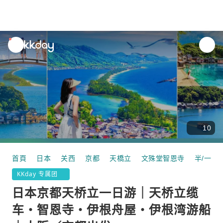
unread
notifications
10
首頁
日本
关西
京都
天橋立
文殊堂智恩寺
半/一日
KKday 专属团
日本京都天桥立一日游｜天桥立缆
车・智恩寺・伊根舟屋・伊根湾游船