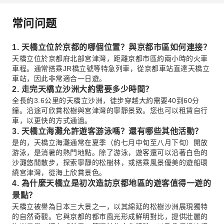
常问问题
1. 天橋立位於京都的哪個位置？與京都市區如何連接？
天橋立位於京都府北部宮津灣，距離京都市區約兩小時的火車
車程。通常搭乘JR橋立號等特急列車，從京都車站直達天橋立
車站，因此非常適合一日遊。
2. 走完天橋立沙洲大約需要多少時間？
全長約3.6公里的天橋立沙洲，徒步穿越大約需要40到60分
鐘。沿途可欣賞松樹與宮津灣的寧靜景致。您也可以租賃自行
車，以更快的方式通過。
3. 天橋立海灘允許遊客游泳嗎？還有哪些其他活動？
是的，天橋立海灘通常在夏季（約七月中旬至八月下旬）開放
游泳，是消暑的熱門地點。除了游泳，遊客還可以沿著白色的
沙灘悠閒散步，探索寧靜的松樹林，或搭乘風景優美的遊船環
繞宮津灣，從海上欣賞景色。
4. 為什麼天橋立是初次造訪京都地區的遊客值得一遊的
景點？
天橋立被譽為日本三大景之一，以其綿延的松樹沙洲展現獨特
的自然奇觀。它與京都的都市風光形成鮮明對比，提供壯麗的