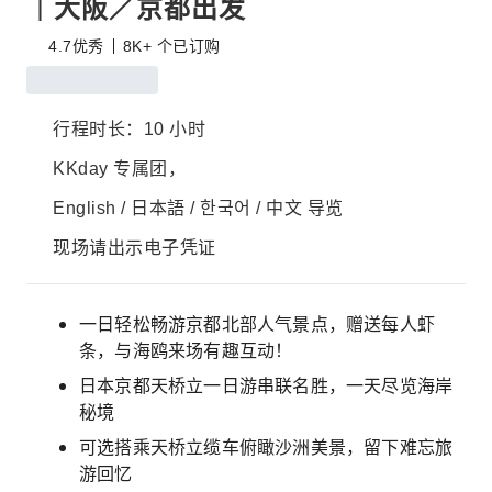
｜大阪／京都出发
4.7
优秀
8K+ 个已订购
行程时长：10 小时
KKday 专属团，
English / 日本語 / 한국어 / 中文 导览
现场请出示电子凭证
一日轻松畅游京都北部人气景点，赠送每人虾
条，与海鸥来场有趣互动！
日本京都天桥立一日游串联名胜，一天尽览海岸
秘境
可选搭乘天桥立缆车俯瞰沙洲美景，留下难忘旅
游回忆