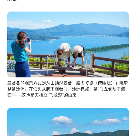
最著名的观景方式是从山顶观景台「股のぞき（俯瞰法）」眺望
整条沙洲，在低头从胯下观看时，沙洲宛如一条“飞龙倒映于海
面”——这也是天桥立“飞龙观”的由来。