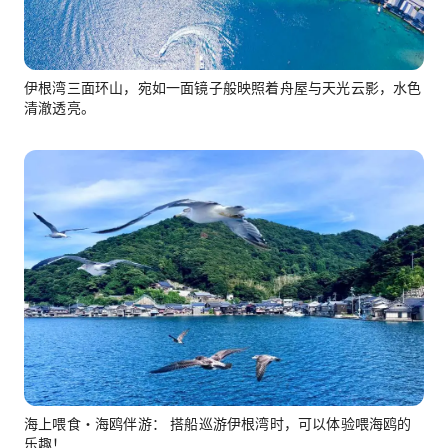
伊根湾三面环山，宛如一面镜子般映照着舟屋与天光云影，水色
清澈透亮。
海上喂食・海鸥伴游： 搭船巡游伊根湾时，可以体验喂海鸥的
乐趣！