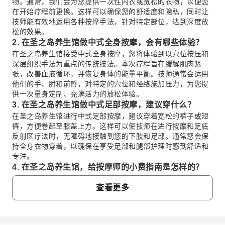
物。通常，我们会为您提供一次性内衣或宽松的衣物，以便您
在开始疗程前更换。这样可以确保您的舒适度和隐私，同时让
技师能有效地运用各种按摩手法，针对特定部位，达到深度放
松的效果。
2. 在圣之岛养生馆做中式全身按摩，会有哪些体验？
在圣之岛养生馆接受中式全身按摩，您将体验到以穴位按压和
深层组织手法为重点的传统技法。本次疗程旨在缓解肌肉紧
张，改善血液循环，并恢复身体的能量平衡。技师通常会运用
他们的手、肘和前臂，对特定的穴位和经络施加压力，为您提
供一次量身定制、充满活力的放松体验。
3. 在圣之岛养生馆做中式足部按摩，建议穿什么？
在圣之岛养生馆进行中式足部按摩，建议穿着宽松的裤子或短
裤，方便卷起至膝盖上方。这样可以使技师在进行按摩和足底
反射区疗法时，无障碍地接触到您的下肢和足部。通常您会保
持全身衣物穿着，以确保在享受足部和腿部护理时感到舒适和
专注。
4. 在圣之岛养生馆，给按摩师的小费指南是怎样的？
在圣之岛养生馆，小费是表达对优质服务感谢的一种方式，但
查看更多
完全取决于您的意愿。虽然没有硬性规定，但许多顾客会根据
对技师技术和整体按摩体验的满意度来决定是否给小费。这是
一种个人表达，是对所接受专业关怀的认可。
5. 在圣之岛养生馆，一小时的按摩疗程通常包含哪些服