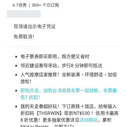
4.7
优秀
300+ 个已订购
现场请出示电子凭证
免费取消！
电子票券即买即用，既方便又省时
邻近捷运善导寺站，步行8 分钟即可抵达
人气按摩店家推荐！全新装潢・环境舒适・加倍
放松！
即刻点击，加购台湾高铁车票一起结帐，车票最
低7 折起！
我的天走春超好玩！下订高铁＋饭店，结帐输入
折扣码【THSRWIN】现折NT$500 ！信用卡最高
8 折优惠！更多独家优惠详见
活动网站
，累积
KKday Points，立即下订！