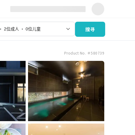
搜寻
Product No. ＃580739