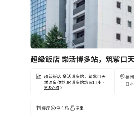
超級飯店 樂活博多站，筑紫口
超級飯店 樂活博多站，筑紫口天
福岡
然温泉位於JR博多站筑紫口步行
日本
更多介绍
約8分鐘的便利地點，是商務與觀
光旅客的理想住宿選擇。館內設有
男女分開的天然溫泉，讓旅客在一
天行程後放鬆身心。 飯店以
餐厅
停车场
温泉
「LOHAS（健康與永續生活）」
為理念，提供舒適且環保的住宿體
驗，並備有使用嚴選食材的健康早
餐（需另付費）。此外，還提供迎