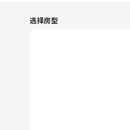
賓酒吧與可選枕頭等貼心服務，提
升住宿品質。 客房設計簡約整
潔，配備免費Wi-Fi與完善備品，
选择房型
讓您在福岡的旅程更加輕鬆愉快。