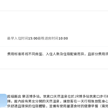
最早入住时间
15:00
最晚退房时间
10:00
费用标准将视不同房型、入住人数及住宿配套而异，且部分费用
超級飯店 樂活博多站，筑紫口天然温泉位於JR博多站筑紫口步
擇。館內設有男女分開的天然溫泉，讓旅客在一天行程後放鬆身心。 飯店以「LOHAS（健康與永續生活）」為理
供舒適且環保的住宿體驗，並備有使用嚴選食材的健康早餐（需