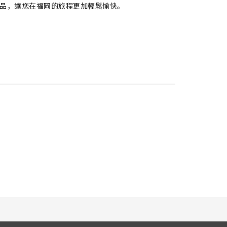
Fi與完善備品，讓您在福岡的旅程更加輕鬆愉快。