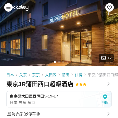
12
日本
关东
东京
大田区
蒲田
住宿
東京JR蒲田西口
東京JR蒲田西口超級酒店
東京都大田區西蒲田5-19-17
日本 关东 东京
地图
洗衣房
停车场