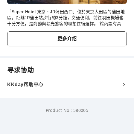
「Super Hotel 東京・JR蒲田西口」位於東京大田區的蒲田地
區，距離JR蒲田站步行約3分鐘，交通便利，前往羽田機場也
十分方便，是商務與觀光旅客的理想住宿選擇。 館內設有高濃
度人工碳酸泉「梅屋敷之湯」，讓旅客在舒適的環境中放鬆身
心、消除旅途疲勞。 此外，飯店提供免費健康早餐與迎賓飲品
更多介绍
（Welcome Bar）等貼心服務。客房配備免費Wi-Fi，空間整
潔舒適，為旅客提供安心的住宿體驗。 周邊餐飲與購物選擇豐
富，地理位置優越，讓您的東京之旅更加便利。
寻求协助
KKday帮助中心
Product No.: 580005