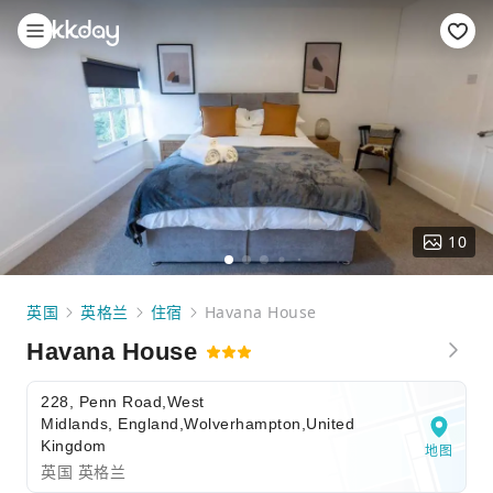
10
英国
英格兰
住宿
Havana House
Havana House
228, Penn Road,West
Midlands, England,Wolverhampton,United
Kingdom
地图
英国 英格兰